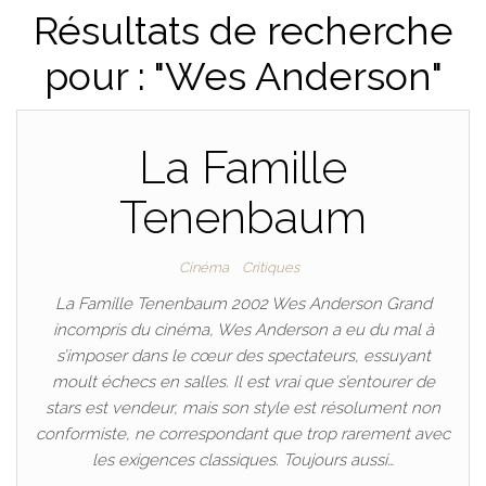
Résultats de recherche
pour : "Wes Anderson"
La Famille
Tenenbaum
Cinéma
Critiques
La Famille Tenenbaum 2002 Wes Anderson Grand
incompris du cinéma, Wes Anderson a eu du mal à
s’imposer dans le cœur des spectateurs, essuyant
moult échecs en salles. Il est vrai que s’entourer de
stars est vendeur, mais son style est résolument non
conformiste, ne correspondant que trop rarement avec
les exigences classiques. Toujours aussi…