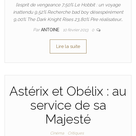
l’esprit de vengeance 7,50% Le Hobbit : un voyage
inattendu 9,52% Recherche bad boy désespérément
9,00% The Dark Knight Rises 23,80% Pire réalisateur…
Par
ANTOINE
10 février 2013
0
Lire la suite
Astérix et Obélix : au
service de sa
Majesté
Cinéma
Critiques