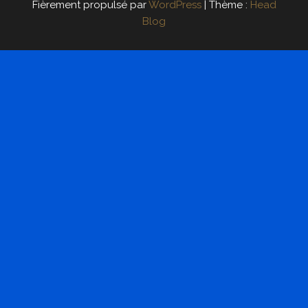
Fièrement propulsé par
WordPress
|
Thème :
Head
Blog