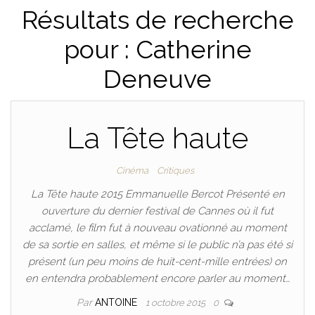
Résultats de recherche
pour : Catherine
Deneuve
La Tête haute
Cinéma
Critiques
La Tête haute 2015 Emmanuelle Bercot Présenté en
ouverture du dernier festival de Cannes où il fut
acclamé, le film fut à nouveau ovationné au moment
de sa sortie en salles, et même si le public n’a pas été si
présent (un peu moins de huit-cent-mille entrées) on
en entendra probablement encore parler au moment…
Par
ANTOINE
1 octobre 2015
0