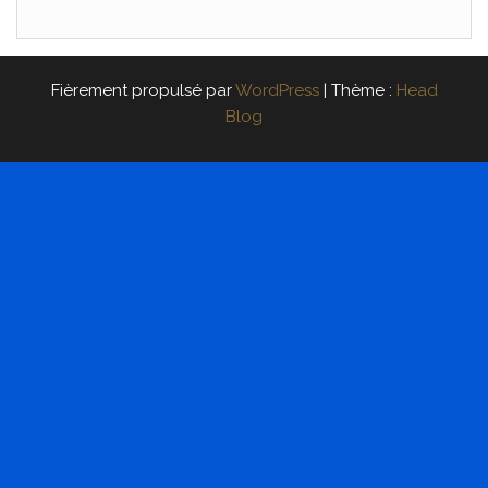
Fièrement propulsé par
WordPress
|
Thème :
Head
Blog