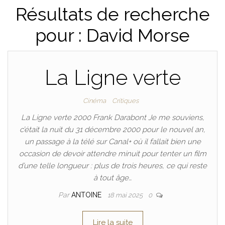
Résultats de recherche
pour : David Morse
La Ligne verte
Cinéma
Critiques
La Ligne verte 2000 Frank Darabont Je me souviens,
c’était la nuit du 31 décembre 2000 pour le nouvel an,
un passage à la télé sur Canal+ où il fallait bien une
occasion de devoir attendre minuit pour tenter un film
d’une telle longueur : plus de trois heures, ce qui reste
à tout âge…
Par
ANTOINE
18 mai 2025
0
Lire la suite