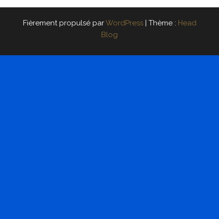
Fièrement propulsé par
WordPress
|
Thème :
Head
Blog