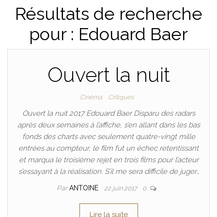
Résultats de recherche
pour : Edouard Baer
Ouvert la nuit
Cinéma
Critiques
Ouvert la nuit 2017 Edouard Baer Disparu des radars
après deux semaines à l’affiche, s’en allant dans les bas
fonds des charts avec seulement quatre-vingt mille
entrées au compteur, le film fut un échec retentissant
et marqua le troisième rejet en trois films pour l’acteur
s’essayant à la réalisation. S’il me sera difficile de juger…
Par
ANTOINE
22 juin 2017
0
Lire la suite