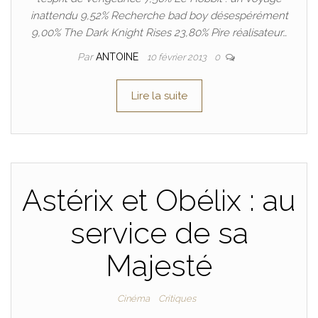
inattendu 9,52% Recherche bad boy désespérément
9,00% The Dark Knight Rises 23,80% Pire réalisateur…
Par
ANTOINE
10 février 2013
0
Lire la suite
Astérix et Obélix : au
service de sa
Majesté
Cinéma
Critiques