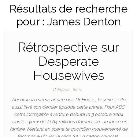
Résultats de recherche
pour : James Denton
Rétrospective sur
Desperate
Housewives
Critiques
Série
Apparue la même année que Dr House, la série a elle
aussi livré son dernier épisode cette année. Pour ABC,
cette incroyable aventure débuta le 3 octobre 2004
sous les yeux de 21,64 millions d’américain, un lancé en
fanfare. Mettant en scène le quotidien mouvementé de
femmes au foyer, la série fut un carton colossal…