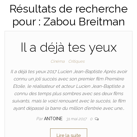
Résultats de recherche
pour : Zabou Breitman
Il a déjà tes yeux
Cinéma
Critiques
Il a déjà tes yeux 2017 Lucien Jean-Baptiste Après avoir
connu un joli succès avec son premier film Première
Etoile, le réalisateur et acteur Lucien Jean-Baptiste a
connu des temps plus sombres avec ses deux films
suivants, mais le voici renouant avec le succès, le film
ayant dépassé la barre du million d’entrée avec une…
Par
ANTOINE
31 mai 2017
0
Lire la suite