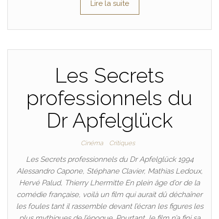
Lire la suite
Les Secrets
professionnels du
Dr Apfelglück
Cinéma
Critiques
Les Secrets professionnels du Dr Apfelglück 1994
Alessandro Capone, Stéphane Clavier, Mathias Ledoux,
Hervé Palud, Thierry Lhermitte En plein âge d’or de la
comédie française, voilà un film qui aurait dû déchaîner
les foules tant il rassemble devant l’écran les figures les
plus mythiques de l’époque. Pourtant, le film n’a fini sa