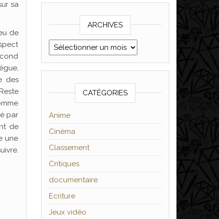
sur sa
ARCHIVES
ieu de
uspect
Archives
econd
ègue,
e des
 Reste
CATÉGORIES
comme
vé par
Anime
nt de
Cinéma
re une
Classement
uivre.
Critiques
documentaire
Ecriture
Jeux vidéo