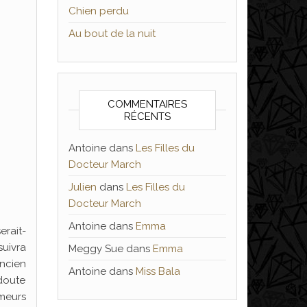
Chien perdu
Au bout de la nuit
COMMENTAIRES
RÉCENTS
Antoine
dans
Les Filles du
Docteur March
Julien
dans
Les Filles du
Docteur March
Antoine
dans
Emma
serait-
suivra
Meggy Sue
dans
Emma
ancien
Antoine
dans
Miss Bala
 doute
umeurs