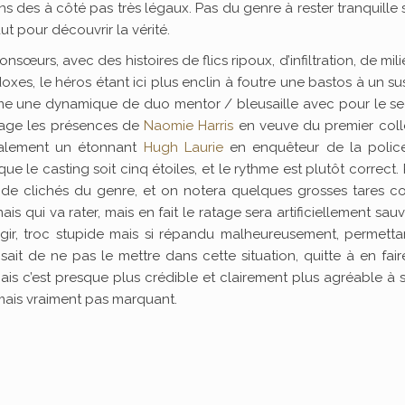
des à côté pas très légaux. Pas du genre à rester tranquille 
faut pour découvrir la vérité.
nsœurs, avec des histoires de flics ripoux, d’infiltration, de mil
xes, le héros étant ici plus enclin à foutre une bastos à un s
ême une dynamique de duo mentor / bleusaille avec pour le s
sage les présences de
Naomie Harris
en veuve du premier coll
galement un étonnant
Hugh Laurie
en enquêteur de la polic
ue le casting soit cinq étoiles, et le rythme est plutôt correct.
e de clichés du genre, et on notera quelques grosses tares 
mais qui va rater, mais en fait le ratage sera artificiellement sau
agir, troc stupide mais si répandu malheureusement, permetta
fisait de ne pas le mettre dans cette situation, quitte à en fai
mais c’est presque plus crédible et clairement plus agréable à s
mais vraiment pas marquant.