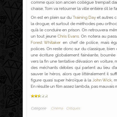
comme quoi son ancien collègue trempait dans 
chaise, Tom va retourner la ville entière s’il le 
On est en plein sur du
Training Day
et autres co
la drogue, et surtout de méthodes peu orthodo
qu’à le conduire en prison. On retrouvera m
un tout jeune
Chris Evans
. On notera au pas
Forest Whitaker
en chef de police, mais é
polices. On reste donc sur du classique, bien q
une écriture globalement fainéante, bourré
vers la fin une tentative d’évasion en voiture, 
des méchants débiles qui parlent au lieu d’
sauver le héros, alors que littéralement il suf
figure quasi super héroïque à la
John Wick
, 
En résulte un film assez lambda, pas mauvais 
Catégorie
Cinéma
Critiques