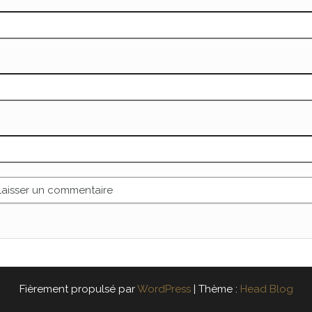
Fièrement propulsé par
WordPress
|
Thème :
Head Blog