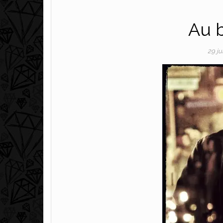
Au b
29 j