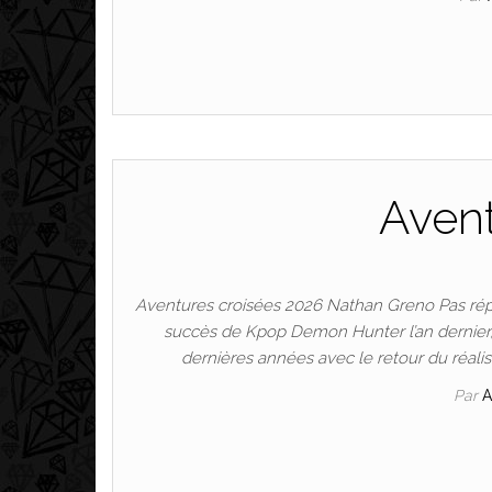
Avent
Aventures croisées 2026 Nathan Greno Pas répu
succès de Kpop Demon Hunter l’an dernier, Ne
dernières années avec le retour du réali
Par
A