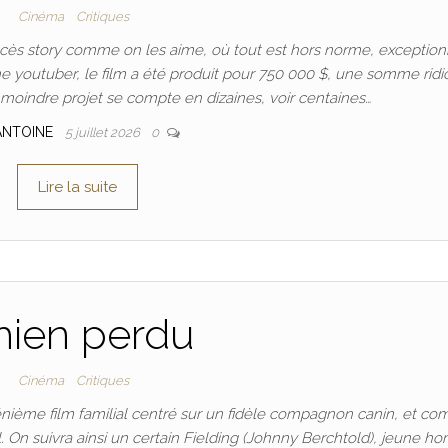
Cinéma
Critiques
cès story comme on les aime, où tout est hors norme, exception
ne youtuber, le film a été produit pour 750 000 $, une somme ridi
 moindre projet se compte en dizaines, voir centaines…
ANTOINE
5 juillet 2026
0
Lire la suite
hien perdu
Cinéma
Critiques
ième film familial centré sur un fidèle compagnon canin, et c
réel. On suivra ainsi un certain Fielding (Johnny Berchtold), jeune 