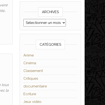
venir
été…
ARCHIVES
Archives
CATÉGORIES
Anime
Cinéma
Classement
Critiques
e tous
documentaire
vec la
Ecriture
Jeux vidéo