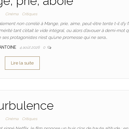
, prie, aboie
Cinéma
Critiques
ement non corrélé à Mange, prie, aime, peut-être tente t-il d’y f
rité tant c’était le vide intégral, ou alors d’avouer à demi-mot 
 ses protagonistes n’est qu’une promesse qui ne sera…
ANTOINE
4 août 2026
0
Lire la suite
urbulence
Cinéma
Critiques
igné Netflix, le film propose un huis clos de haute altitude : en