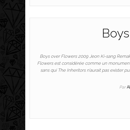
Boys
Boys over Flowers 2009 Jeon Ki-sang Remake 
Flowers est considérée comme un monument d
sans qui The Inheritors n’aurait pas exister
Par
A