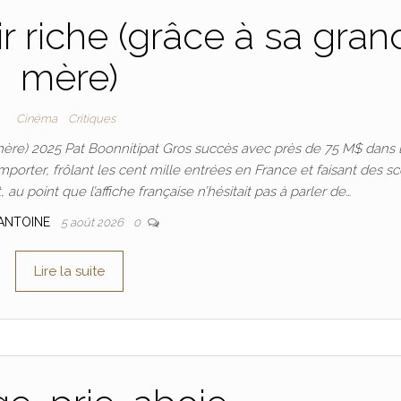
riche (grâce à sa gran
mère)
Cinéma
Critiques
ère) 2025 Pat Boonnitipat Gros succès avec près de 75 M$ dans 
importer, frôlant les cent mille entrées en France et faisant des s
au point que l’affiche française n’hésitait pas à parler de…
ANTOINE
5 août 2026
0
Lire la suite