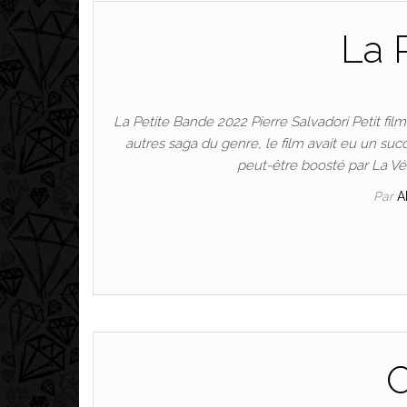
La 
La Petite Bande 2022 Pierre Salvadori Petit fil
autres saga du genre, le film avait eu un succ
peut-être boosté par La Vén
Par
A
O