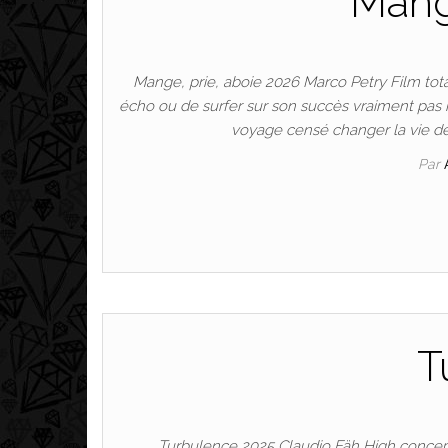
Mange
Mange, prie, aboie 2026 Marco Petry Film total
écho ou de surfer sur son succès vraiment pas mé
voyage censé changer la vie de
Par
T
Turbulence 2025 Claudio Fäh High concept s