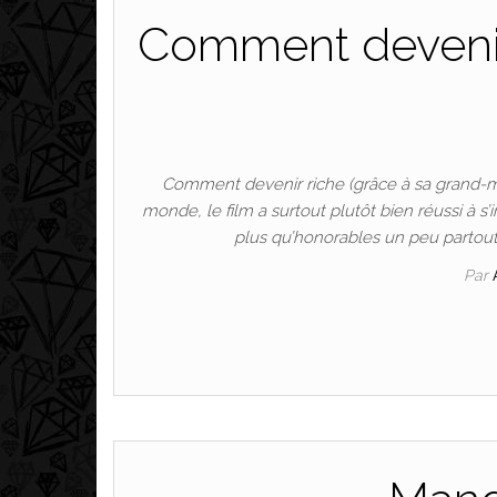
Comment devenir 
Comment devenir riche (grâce à sa grand-m
monde, le film a surtout plutôt bien réussi à s’
plus qu’honorables un peu partout, 
Par