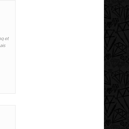
nq et
ais