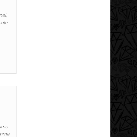
nel,
cule
omme
homme