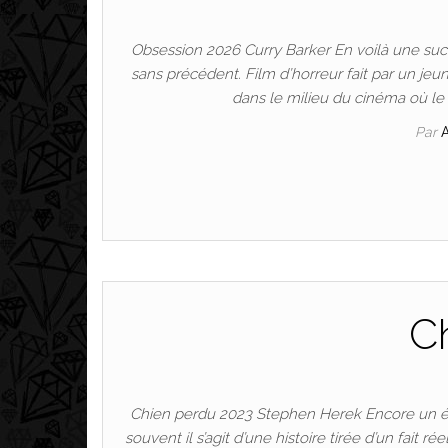
Obsession 2026 Curry Barker En voilà une suc
sans précédent. Film d’horreur fait par un jeu
dans le milieu du cinéma où le
Par
C
Chien perdu 2023 Stephen Herek Encore un én
souvent il s’agit d’une histoire tirée d’un fait 