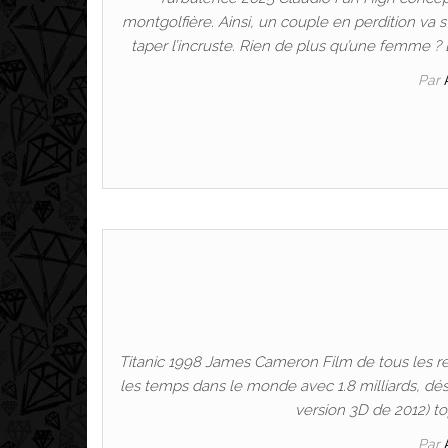
montgolfière. Ainsi, un couple en perdition va s
taper l’incruste. Rien de plus qu’une femme ?
Par
Titanic 1998 James Cameron Film de tous les re
les temps dans le monde avec 1.8 milliards, dés
version 3D de 2012) to
Par