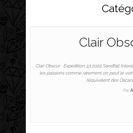
Catégo
Clair Obs
Clair Obscur : Expedition 33 2025 Sandfall Inter
les passions comme rarement on peut le voir
l’équivalent des Oscars
Par