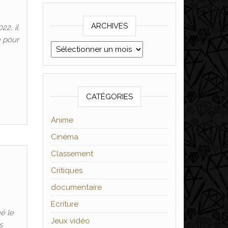
ARCHIVES
22, il
e pour
Archives
CATÉGORIES
Anime
Cinéma
Classement
Critiques
documentaire
Ecriture
é le
Jeux vidéo
s