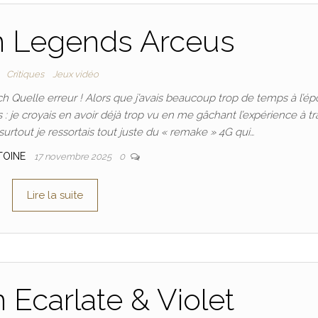
 Legends Arceus
Critiques
Jeux vidéo
uelle erreur ! Alors que j’avais beaucoup trop de temps à l’ép
 : je croyais en avoir déjà trop vu en me gâchant l’expérience à tr
 surtout je ressortais tout juste du « remake » 4G qui…
TOINE
17 novembre 2025
0
Lire la suite
Ecarlate & Violet