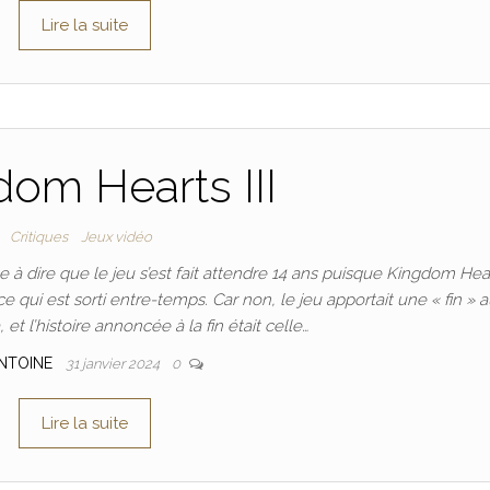
Lire la suite
om Hearts III
Critiques
Jeux vidéo
à dire que le jeu s’est fait attendre 14 ans puisque Kingdom Hear
ce qui est sorti entre-temps. Car non, le jeu apportait une « fin » 
et l’histoire annoncée à la fin était celle…
NTOINE
31 janvier 2024
0
Lire la suite