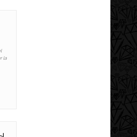
l
r la