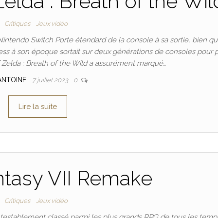
elda : Breath of the Wil
Critiques
Jeux vidéo
intendo Switch Porte étendard de la console à sa sortie, bien qu
cess à son époque sortait sur deux générations de consoles pour 
 Zelda : Breath of the Wild a assurément marqué…
ANTOINE
7 juillet 2023
0
Lire la suite
ntasy VII Remake
Critiques
Jeux vidéo
testablement classé parmi les plus grands RPG de tous les temp