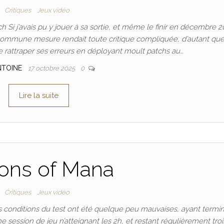
Critiques
Jeux vidéo
i j’avais pu y jouer à sa sortie, et même le finir en décembre 20
 commune mesure rendait toute critique compliquée, d’autant qu
e rattraper ses erreurs en déployant moult patchs au…
NTOINE
17 octobre 2025
0
Lire la suite
ions of Mana
Critiques
Jeux vidéo
s conditions du test ont été quelque peu mauvaises, ayant termin
 session de jeu n’atteignant les 2h, et restant régulièrement troi