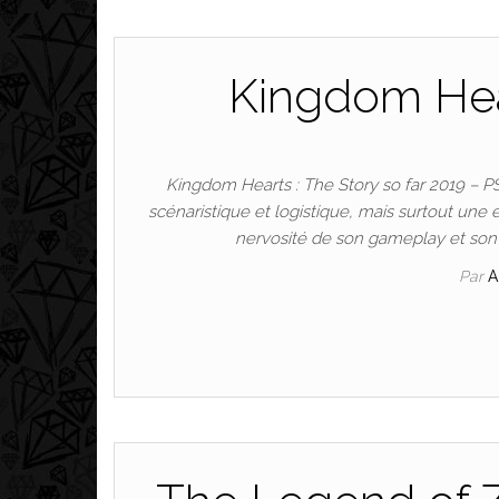
Kingdom Hear
Kingdom Hearts : The Story so far 2019 – P
scénaristique et logistique, mais surtout une
nervosité de son gameplay et son 
Par
A