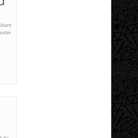
d
’étant
porter
s au