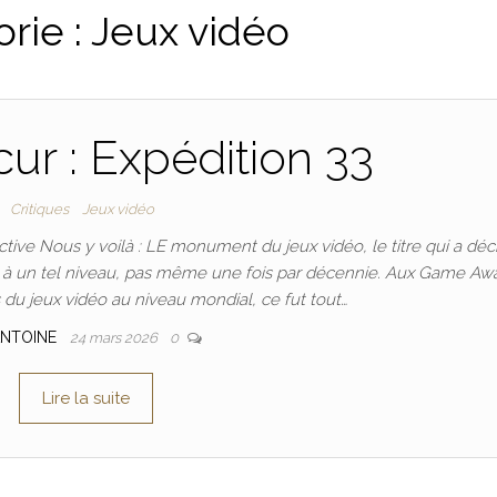
rie :
Jeux vidéo
cur : Expédition 33
Critiques
Jeux vidéo
active Nous y voilà : LE monument du jeux vidéo, le titre qui a dé
 à un tel niveau, pas même une fois par décennie. Aux Game Aw
 du jeux vidéo au niveau mondial, ce fut tout…
ANTOINE
24 mars 2026
0
Lire la suite