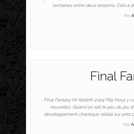
semaines entre deux sessions. Cela a d
Par
Final Fa
Final Fantasy VII Rebirth 2024 PS5 Nous y 
nouvelles. Quand on sait le peu du jeu d’
développement chaotique s’étala sur près de 
Par
A