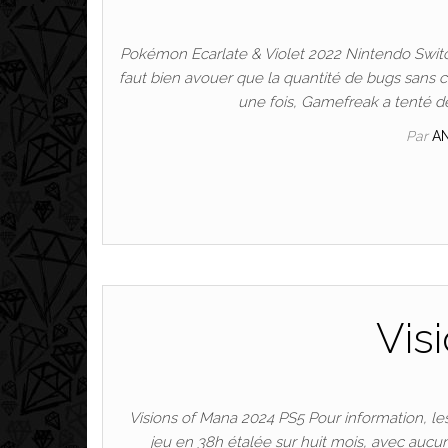
Pokémon Ecarlate & Violet 2022 Nintendo Switch S
faut bien avouer que la quantité de bugs sans
une fois, Gamefreak a tenté d
Par
A
Vis
Visions of Mana 2024 PS5 Pour information, le
jeu en 38h étalée sur huit mois, avec aucune