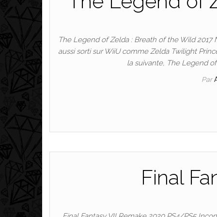
The Legend of Z
The Legend of Zelda : Breath of the Wild 2017 N
aussi sorti sur WiiU comme Zelda Twilight Prin
la suivante, The Legend of
Par
Final Fa
Final Fantasy VII Remake 2020 PS4/PS5 Incon