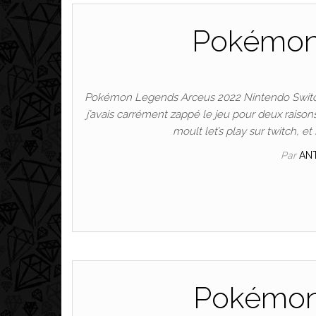
Pokémon
Pokémon Legends Arceus 2022 Nintendo Switch Q
j’avais carrément zappé le jeu pour deux raisons
moult let’s play sur twitch, et
Par
AN
Pokémon 