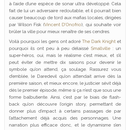
à l’aide d’une espèce de sonar ultra développé. Cela
fait de lui un adversaire redoutable, et il pourrait bien
causer beaucoup de tord aux mafias locales, dirigées
par Wilson Fisk (
Vincent D’Onofrio
), qui souhaite voir
brûler la ville pour mieux renaître de ses cendres.
Voilà pourquoi les gens ont adoré
The Dark Knight
et
pourquoi ils ont peu à peu délaissé
Smallville
: un
super-héros, oui, mais le réalisme c’est mieux, et s’il
peut éviter de mettre dix saisons pour devenir le
symbole qu’on attend, ça soulage. Rassurez vous
d’emblée, le Daredevil qu’on attendait arrive dès la
première saison, et mieux encore, le justicier sévit déjà
dès le premier épisode, même si ça n’est que sous une
forme balbutiente. Ainsi, c’est par le biais de flash-
back qu’on découvre l’origin story, permettant de
donner plus d’impact à certains passages de par
l’attachement déjà acquis des personnages. Une
narration plus efficace donc, et le dynamisme s’en