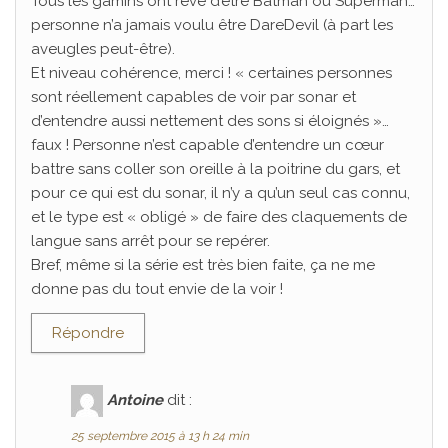
Tous les gamins ont rêvé d’être Batman ou Superman…
personne n’a jamais voulu être DareDevil (à part les
aveugles peut-être).
Et niveau cohérence, merci ! « certaines personnes
sont réellement capables de voir par sonar et
d’entendre aussi nettement des sons si éloignés »…
faux ! Personne n’est capable d’entendre un cœur
battre sans coller son oreille à la poitrine du gars, et
pour ce qui est du sonar, il n’y a qu’un seul cas connu,
et le type est « obligé » de faire des claquements de
langue sans arrêt pour se repérer.
Bref, même si la série est très bien faite, ça ne me
donne pas du tout envie de la voir !
Répondre
Antoine
dit :
25 septembre 2015 à 13 h 24 min