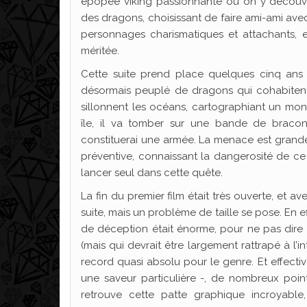
épopée viking passionnante où on y découvrai
des dragons, choisissant de faire ami-ami avec
personnages charismatiques et attachants, 
méritée.
Cette suite prend place quelques cinq ans 
désormais peuplé de dragons qui cohabitent 
sillonnent les océans, cartographiant un mo
île, il va tomber sur une bande de braco
constituerai une armée. La menace est grande, 
préventive, connaissant la dangerosité de ce 
lancer seul dans cette quête.
La fin du premier film était très ouverte, et av
suite, mais un problème de taille se pose. En e
de déception était énorme, pour ne pas dire c
(mais qui devrait être largement rattrapé à l’i
record quasi absolu pour le genre. Et effecti
une saveur particulière -, de nombreux point
retrouve cette patte graphique incroyable