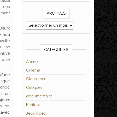
llesse
nt des
ement
ARCHIVES
Archives
Beurk
okmou
velle
ui se
CATÉGORIES
ensive
t à se
Anime
Cinéma
 d’une
Classement
risque
n choc
Critiques
t : un
documentaire
ujours
Ecriture
si, on
(avec
Jeux vidéo