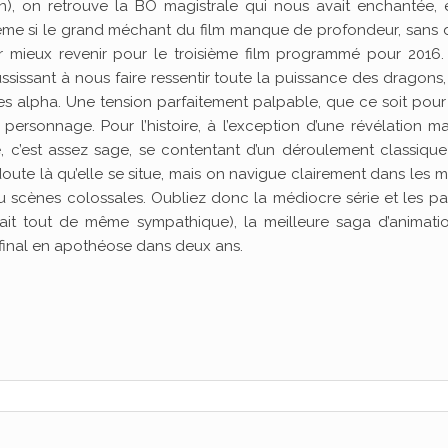
), on retrouve la BO magistrale qui nous avait enchantée, e
même si le grand méchant du film manque de profondeur, sans 
r mieux revenir pour le troisième film programmé pour 2016.
éussissant à nous faire ressentir toute la puissance des dragons
es alpha. Une tension parfaitement palpable, que ce soit pou
un personnage. Pour l’histoire, à l’exception d’une révélation m
c’est assez sage, se contentant d’un déroulement classique
s doute là qu’elle se situe, mais on navigue clairement dans les
au scènes colossales. Oubliez donc la médiocre série et les p
it tout de même sympathique), la meilleure saga d’animati
n final en apothéose dans deux ans.