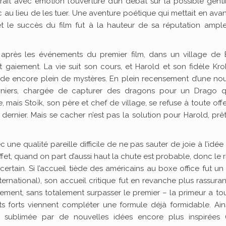
t avec émotion l’ouverture d’un débat sur la possible genti
 au lieu de les tuer. Une aventure poétique qui mettait en ava
et le succès du film fut à la hauteur de sa réputation ampl
après les événements du premier film, dans un village de 
gaiement. La vie suit son cours, et Harold et son fidèle Kr
nde encore plein de mystères. En plein recensement d’une nou
nniers, chargée de capturer des dragons pour un Drago q
mais Stoïk, son père et chef de village, se refuse à toute off
dernier. Mais se cacher n’est pas la solution pour Harold, prê
ec une qualité pareille difficile de ne pas sauter de joie à l’idée
ffet, quand on part d’aussi haut la chute est probable, donc le 
ertain. Si l’accueil tiède des américains au boxe office fut u
nternational), son accueil critique fut en revanche plus rassuran
vement, sans totalement surpasser le premier – la primeur a to
s forts viennent compléter une formule déjà formidable. Ain
, sublimée par de nouvelles idées encore plus inspirées 