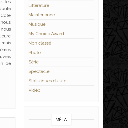
t les
Littérature
doute
Maintenance
 Côté
, nous
Musique
r nous
My Choice Award
ajeure
 mais
Non classé
 mêmes
Photo
auvres
Série
on de
Spectacle
Statistiques du site
Vidéo
MÉTA