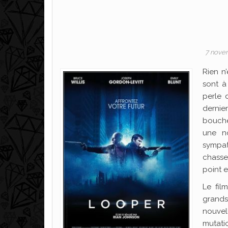
7 nove
Rien n
sont à
perle 
dernie
bouche
une no
sympat
chasse 
point 
Le fil
grands
nouvel
mutati