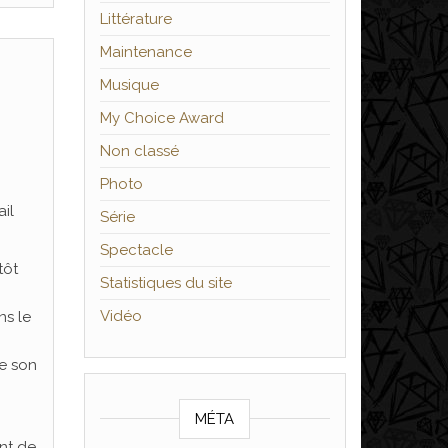
Littérature
Maintenance
Musique
My Choice Award
Non classé
Photo
ail
Série
Spectacle
tôt
Statistiques du site
Vidéo
ns le
te son
MÉTA
ent de