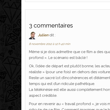
3 commentaires
Julien
dit :
8 novembre 2012 à 12 h 40 min
Même si je dois admettre que ce film a des quali
profond ». Le scénario est bâclé !
Ok, l’idée de départ est plutôt bonne, les acteu
réaliste » (pour une fois) en dehors des voiture
Reste un sacré lot d’incohérences et d’éléme
temps qui est d’un ridicule pathétique.
La télékinésie est elle aussi complètement hors 
aspect crédible.
Pour en revenir au « travail profond », je voi
ridicule de ce film. Comment imaginer que le hér