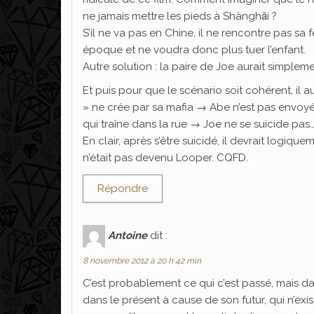
ne jamais mettre les pieds à Shànghǎi ?
S’il ne va pas en Chine, il ne rencontre pas s
époque et ne voudra donc plus tuer l’enfant.
Autre solution : la paire de Joe aurait simpleme
Et puis pour que le scénario soit cohérent, il au
» ne crée par sa mafia → Abe n’est pas envoyé
qui traîne dans la rue → Joe ne se suicide pas
En clair, après s’être suicidé, il devrait logiquem
n’était pas devenu Looper. CQFD.
Répondre
Antoine
dit :
8 novembre 2012 à 20 h 42 min
C’est probablement ce qui c’est passé, mais dan
dans le présent à cause de son futur, qui n’exis