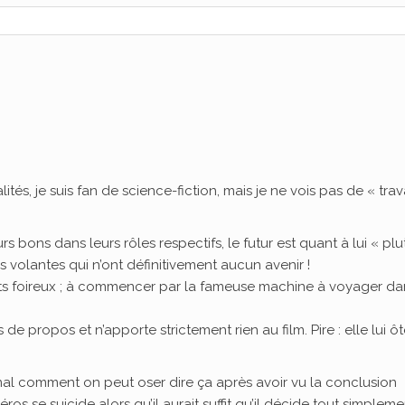
tés, je suis fan de science-fiction, mais je ne vois pas de « trav
rs bons dans leurs rôles respectifs, le futur est quant à lui « plu
s volantes qui n’ont définitivement aucun avenir !
nts foireux ; à commencer par la fameuse machine à voyager da
de propos et n’apporte strictement rien au film. Pire : elle lui ô
s mal comment on peut oser dire ça après avoir vu la conclusion
os se suicide alors qu’il aurait suffit qu’il décide tout simplem