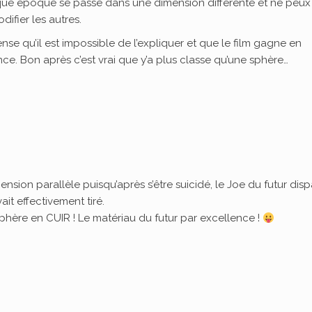
aque époque se passe dans une dimension différente et ne peux
ifier les autres.
se qu’il est impossible de l’expliquer et que le film gagne en
ance. Bon après c’est vrai que y’a plus classe qu’une sphère…
mension parallèle puisqu’après s’être suicidé, le Joe du futur disp
t effectivement tiré.
 sphère en CUIR ! Le matériau du futur par excellence !