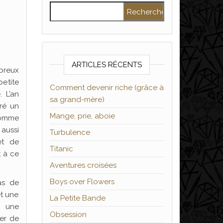
Rechercher :
ARTICLES RÉCENTS
mbreux
etite
Comment devenir riche (grâce à
 L’an
sa grand-mère)
ré un
Mange, prie, aboie
comme
aussi
Turbulence
et de
Titanic
t à ce
Aventures croisées
Boys over Flowers
as de
et une
La Petite Bande
i une
Obsession
ter de