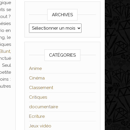
ogique
ts se
ARCHIVES
tout ?
nésies
Archives
rio en
ng, le
iques
Blunt
,
CATÉGORIES
onctué
. Seul
Anime
petite
Cinéma
oins :
autres
Classement
Critiques
documentaire
Ecriture
Jeux vidéo