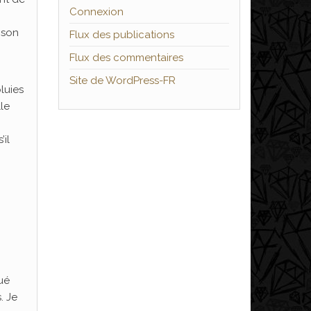
Connexion
 son
Flux des publications
Flux des commentaires
Site de WordPress-FR
pluies
le
’il
ué
. Je