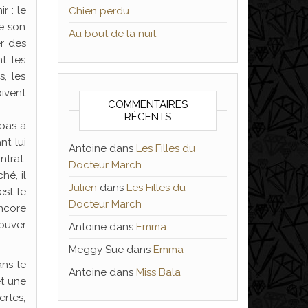
r : le
Chien perdu
de son
Au bout de la nuit
er des
t les
, les
ivent
COMMENTAIRES
RÉCENTS
 pas à
nt lui
Antoine
dans
Les Filles du
ntrat.
Docteur March
hé, il
Julien
dans
Les Filles du
est le
Docteur March
encore
rouver
Antoine
dans
Emma
Meggy Sue
dans
Emma
ans le
Antoine
dans
Miss Bala
et une
ertes,