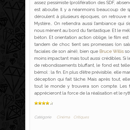
assez pessimiste (prolifération des SDF, absen
est aboutie. Il y a néanmoins beaucoup de s
déroulent à plusieurs époques, on retrouve maj
Mystère… On retiendra aussi l’ambiance qui s’
nous mènent au bord du fantastique. Et le mé
béton. Et orientation action oblige, le film e
tandem de choc tient ses promesses (on salu
faciales de son aîné), bien que
Bruce Willis
soi
moins impactant mais tout aussi crédibles. Si
de rebondissements bluffant, le fond est tell
bémol : la fin. En plus d’être prévisible, ell
déception qui fait tâche. Mais après tout, el
tout le monde y trouvera son compte. Les fan
apprécieront la force de la réalisation et le ryt
Catégorie
Cinéma
Critiques