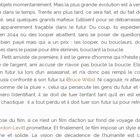
objets momentanément. Mais la plus grande évolution est à veni
dans le temps. Trente ans plus tard, ce sera fait, et du fait 
ité, seul quelques grands mafieux l’utilisent pour se débarrass
 apparemment traçable dans le futur. Du coup, ils expédien
en 2044 où des looper abattent, sans se poser de questions
ien payé mais qui a un prix : les looper, ou boucleurs, do
és dans le passé pour être éliminés, bouclant la boucle.
x. Petit arriviste de première, il est le genre d’homme qui n’hésite
e de l’argent, ami accusé de n’avoir pas bouclé la boucle. Eta
n futur lui lors d’un assassinat, et n’a donc pas rempli le co
ussi confronté à son futur lui (
Bruce Willis
). Ni cagoulé, ni attac
l’homme de la pluie », celui qui persécute les gens du futur et 
 l’identifiant, il se doit de tuer l’enfant tant qu’il en est 
chaotique : il a tout perdu et il doit tuer son futur lui pour ret
se du film, si ce n’est un film d’action sur fond de voyage d
rdon-Levitt
prometteur. Et finalement, le film impose un style 
riche et solide. La vision de décadence de l’humanité est c