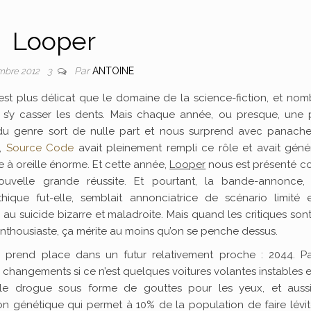
Looper
Par
ANTOINE
mbre 2012
3
’est plus délicat que le domaine de la science-fiction, et no
 s’y casser les dents. Mais chaque année, ou presque, une p
du genre sort de nulle part et nous surprend avec panache.
r,
Source Code
avait pleinement rempli ce rôle et avait géné
 à oreille énorme. Et cette année,
Looper
nous est présenté 
uvelle grande réussite. Et pourtant, la bande-annonce, 
hique fut-elle, semblait annonciatrice de scénario limité 
au suicide bizarre et maladroite. Mais quand les critiques son
enthousiaste, ça mérite au moins qu’on se penche dessus.
m prend place dans un futur relativement proche : 2044. P
 changements si ce n’est quelques voitures volantes instables 
le drogue sous forme de gouttes pour les yeux, et auss
on génétique qui permet à 10% de la population de faire lévi