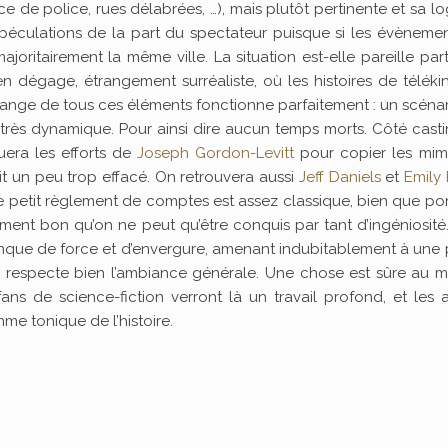
ce de police, rues délabrées, …), mais plutôt pertinente et sa l
péculations de la part du spectateur puisque si les évènemen
oritairement la même ville. La situation est-elle pareille par
en dégage, étrangement surréaliste, où les histoires de téléki
lange de tous ces éléments fonctionne parfaitement : un scéna
st très dynamique. Pour ainsi dire aucun temps morts. Côté casti
era les efforts de
Joseph Gordon-Levitt
pour copier les mim
t un peu trop effacé. On retrouvera aussi
Jeff Daniels
et
Emily 
 le petit règlement de comptes est assez classique, bien que p
ement bon qu’on ne peut qu’être conquis par tant d’ingéniosité
e manque de force et d’envergure, amenant indubitablement à une 
le respecte bien l’ambiance générale. Une chose est sûre au m
s de science-fiction verront là un travail profond, et les 
hme tonique de l’histoire.