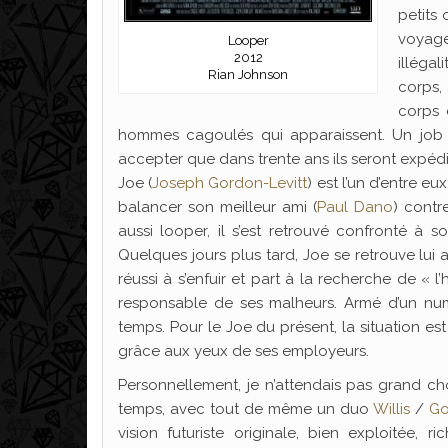
petits 
voyage 
Looper
2012
illégal
Rian Johnson
corps,
corps 
hommes cagoulés qui apparaissent. Un job b
accepter que dans trente ans ils seront expédi
Joe (
Joseph Gordon-Levitt
) est l’un d’entre eu
balancer son meilleur ami (
Paul Dano
) contr
aussi looper, il s’est retrouvé confronté à so
Quelques jours plus tard, Joe se retrouve lui a
réussi à s’enfuir et part à la recherche de « 
responsable de ses malheurs. Armé d’un numéro
temps. Pour le Joe du présent, la situation est 
grâce aux yeux de ses employeurs.
Personnellement, je n’attendais pas grand cho
temps, avec tout de même un duo
Willis
/
Go
vision futuriste originale, bien exploitée, 