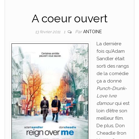
A coeur ouvert
Par
ANTOINE
13 février 2011
1
La dernière
fois qu’Adam
Sandler était
sorti des rangs
de la comédie
ça a donné
Punch-Drunk-
Love Ivre
d’amour
qui est
loin d’être son
meilleur film.
De plus, Don
Cheadle (Iron