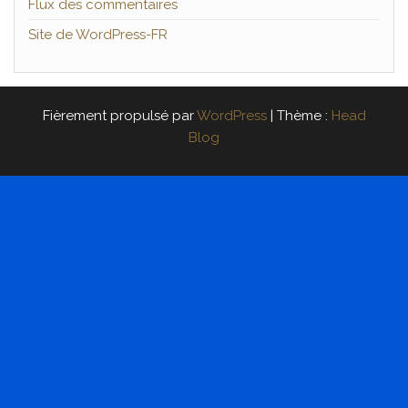
Flux des commentaires
Site de WordPress-FR
Fièrement propulsé par
WordPress
|
Thème :
Head
Blog