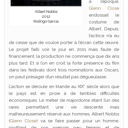
à l’époque,
Glenn Close
Albert Nobbs
endossait le
2012
Rodrigo Garcia
costume de
Albert. Depuis,
l’actrice n’a eu
de cesse que de vouloir porter à l’écran cette œuvre.
Le projet failli voir le jour en 2001 mais faute de
financement, la production ne commença que dix ans
plus tard. Et si l’on en croit la forte présence du film
dans les festivals dont trois nominations aux Oscars,
on peut présager d’un résultat pas dégueulasse.
L’action se déroule en Irlande au XIX° siècle alors que
le pays est en proie à de terribles difficultés
économiques. Le métier de majordome étant l’un des
rares permettant une vie descente mais
malheureusement réservé aux hommes, Albert Nobbs
(
Glenn Close
) va se faire passer pour un homme,
profitant de son prénom peu féminin et de