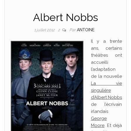
Albert Nobbs
Par
ANTOINE
1 juillet 2012
2
Il y a trente
ans, certains
théâtres ont
accueilli
l’adaptation
de la nouvelle
La vie
singulière
d’Albert Nobbs
de l’écrivain
irlandais
George
Moore
. Et déjà