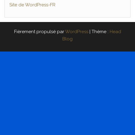
Site de WordPress-FR
Fièrement propulsé par
WordPress
|
Thème :
Head
Blog