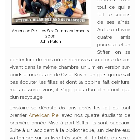
tout ce qui a
fait le succès
de ses aînés.
Au lieux d’avoir
American Pie : Les Sex Commandements
2009
quatre amis
John Putch
puceaux et un
Stifler, on se
contentera de trois où on retrouvera un clone de Jim,
vivant dans la même chambre, un Jim en version sur-
poids et une fusion de Oz et Kevin : un gars qui ne sait
pas écouter les filles et dont la copine fait ceinture.
mais rassurez-vous, il s’agit plus d’un clin d’oeil que
d’un recyclage.
L’histoire se déroule dix ans après les fait du tout
premier
American Pie
, avec nos quatre étudiants de
première année. Mise à part Stifler, ils sont puceaux.
Suite à un accident à la bibliothèque, l’un d’entre eux
va tomber sur un livre très spécial : la bible du sexe.