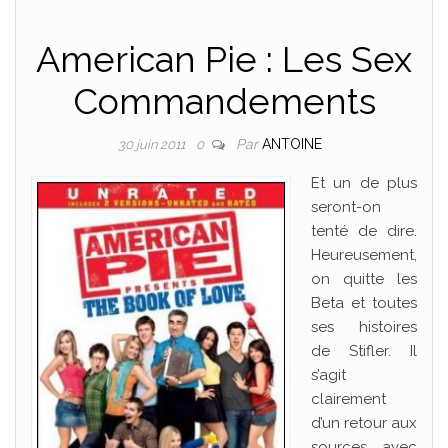
American Pie : Les Sex
Commandements
Par
ANTOINE
30 juin 2011
0
Et un de plus
seront-on
tenté de dire.
Heureusement,
on quitte les
Beta et toutes
ses histoires
de Stifler. Il
s’agit
clairement
d’un retour aux
sources avec