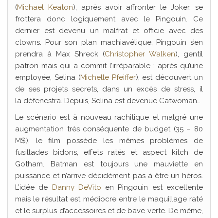
(
Michael Keaton
), après avoir affronter le Joker, se
frottera donc logiquement avec le Pingouin. Ce
dernier est devenu un malfrat et officie avec des
clowns. Pour son plan machiavélique, Pingouin s’en
prendra à Max Shreck (
Christopher Walken
), gentil
patron mais qui a commit l’irréparable : après qu’une
employée, Selina (
Michelle Pfeiffer
), est découvert un
de ses projets secrets, dans un excès de stress, il
la défenestra. Depuis, Selina est devenue Catwoman…
Le scénario est à nouveau rachitique et malgré une
augmentation très conséquente de budget (35 – 80
M$), le film possède les mêmes problèmes de
fusillades bidons, effets ratés et aspect kitch de
Gotham. Batman est toujours une mauviette en
puissance et n’arrive décidément pas à être un héros.
L’idée de
Danny DeVito
en Pingouin est excellente
mais le résultat est médiocre entre le maquillage raté
et le surplus d’accessoires et de bave verte. De même,