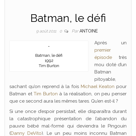
Batman, le défi
Par
ANTOINE
9 août 2011
0
Après un
premier
Batman, le défi
épisode
très
1992
mou doté d’un
Tim Burton
Batman
pitoyable,
sachant qu’on reprend à la fois
Michael Keaton
pour
Batman et
Tim Burton
à la réalisation, on peu penser
que ce second aura les mêmes tares. Qu’en est-il ?
Si une once d’espoir persistait, elle disparaîtra durant
la catastrophique présentation de l’abandon du
pauvre bébé mal-formé qui deviendra le Pingouin
(
Danny DeVito
). Le un peu moins inconnu Batman