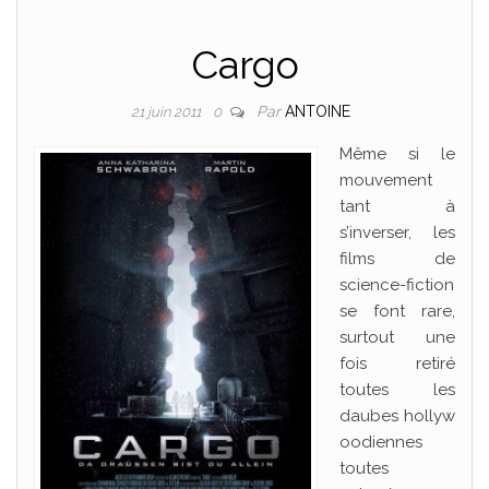
Cargo
Par
ANTOINE
21 juin 2011
0
Même si le
mouvement
tant à
s’inverser, les
films de
science-fiction
se font rare,
surtout une
fois retiré
toutes les
daubes hollyw
oodiennes
toutes