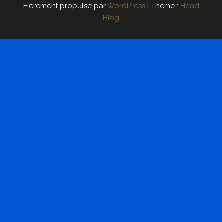
Fièrement propulsé par
WordPress
|
Thème :
Head
Blog