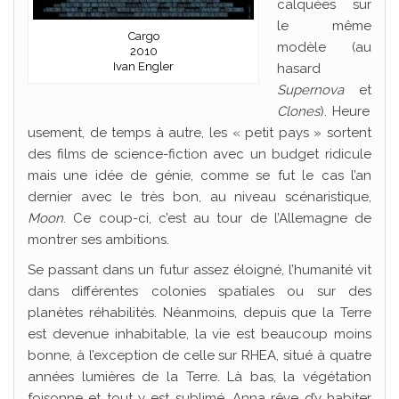
calquées sur
le même
Cargo
modèle (au
2010
Ivan Engler
hasard
Supernova
et
Clones
). Heure
usement, de temps à autre, les « petit pays » sortent
des films de science-fiction avec un budget ridicule
mais une idée de génie, comme se fut le cas l’an
dernier avec le très bon, au niveau scénaristique,
Moon
. Ce coup-ci, c’est au tour de l’Allemagne de
montrer ses ambitions.
Se passant dans un futur assez éloigné, l’humanité vit
dans différentes colonies spatiales ou sur des
planètes réhabilités. Néanmoins, depuis que la Terre
est devenue inhabitable, la vie est beaucoup moins
bonne, à l’exception de celle sur RHEA, situé à quatre
années lumières de la Terre. Là bas, la végétation
foisonne et tout y est sublimé. Anna rêve d’y habiter