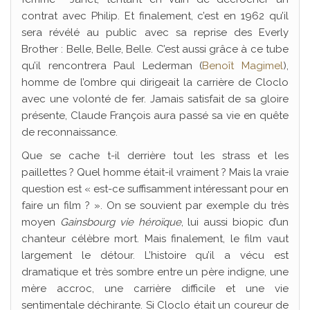
contrat avec Philip. Et finalement, c’est en 1962 qu’il
sera révélé au public avec sa reprise des Everly
Brother : Belle, Belle, Belle. C’est aussi grâce à ce tube
qu’il rencontrera Paul Lederman (
Benoît Magimel
),
homme de l’ombre qui dirigeait la carrière de Cloclo
avec une volonté de fer. Jamais satisfait de sa gloire
présente, Claude François aura passé sa vie en quête
de reconnaissance.
Que se cache t-il derrière tout les strass et les
paillettes ? Quel homme était-il vraiment ? Mais la vraie
question est « est-ce suffisamment intéressant pour en
faire un film ? ». On se souvient par exemple du très
moyen
Gainsbourg vie héroïque
, lui aussi biopic d’un
chanteur célèbre mort. Mais finalement, le film vaut
largement le détour. L’histoire qu’il a vécu est
dramatique et très sombre entre un père indigne, une
mère accroc, une carrière difficile et une vie
sentimentale déchirante. Si Cloclo était un coureur de