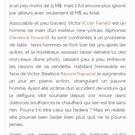
à un peu moins de 11 M$, mais il fut encore plus ignoré
par ailleurs avec seulement 18 M$ au total.
Associable et peu bavard, Victor (
Colin Farrell
) est un
homme de main d’un mafieux new-yorkais, Alphonse
(
Terrence Howard
). Ils sont confrontés à un problème
de taille : leurs hommes se font tuer les uns après les
autres, et le mystérieux assassin laisse derrière lui des
morceaux d’une photo, laissant peu à peu entrevoir
les raisons de sa vendetta. Habitant l’immeuble en
face de Victor, Béatrice (
Noomi Rapace
) le surprendra
un jour en pleine action, strangulant un pauvre
homme. Ayant été victime d’un accident de voiture qui
la défigura, elle souhaite depuis voir mourir dans
d’atroces souffrances le chauffard qui s’en est tiré sans
rien. Pourra t-il être celui qui l’aidera ? Mais en réalité,
elle pourrait bien l’aider bien plus qu’il ne le pourra
jamais…
Après une première scène de fusillade plutôt