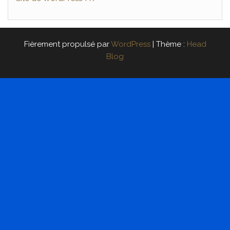
Fièrement propulsé par
WordPress
|
Thème :
Head
Blog