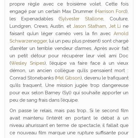
propre règle avec ce troisième volet. Cette fois
engagé par un certain Max Drummer (
Harrison Ford
),
les Expenadables (
Sylvester Stallone
, Couture,
Lundgren, Crews, Austin, et
Jason Statham
,
Jet Li
ne
faisant qu’un léger caméo vers la fin avec
Arnold
Schwarzenegger
, lui un peu plus présent) sont chargé
d’arrêter un terrible vendeur d’armes. Après avoir fait
un petit détour pour récupérer leur vieil ami Doc
(
Wesley Snipes
), l’équipe va faire face à un vieux
démon, un ancien collègue qu’ils pensaient mort :
Conrad Stonebanks (
Mel Gibson
), devenu le trafiquant
qu’ils traquent. Une mission jugée trop dangereuse
pour eux selon Barney (Syl) qui souhaite apporter un
peu de sang frais dans l’équipe.
On passe le relais, mais pas trop. Si le second film
avait maintenu l’intérêt en portant le débat à un
niveau ahurissant en terme de spectacle, il fallait que
ce nouveau film marque une rupture suffisante pour