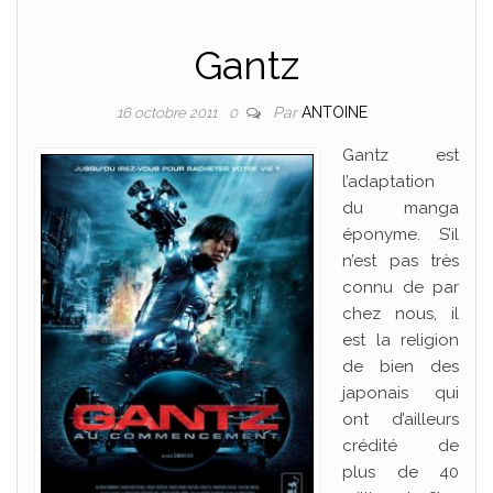
Gantz
Par
ANTOINE
16 octobre 2011
0
Gantz est
l’adaptation
du manga
éponyme. S’il
n’est pas très
connu de par
chez nous, il
est la religion
de bien des
japonais qui
ont d’ailleurs
crédité de
plus de 40