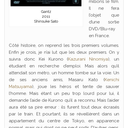
millions le film.
Il ne fera
Gantz
l’objet que
2011
Shinsuke Sato
d’une sortie
DVD/Blu-ray
en France.
Côté histoire, on reprend les trois premiers volumes.
Enfin je crois, je n’ai lut que les deux premiers. On y
suivra donc Kei Kurono (
Kazurani Ninomiya
), un
étudiant en recherche d’emploi. Mais alors qu’il
attendait son métro, un homme tombe sur la voie. Un
de ses anciens amis, Masaru Kato (
Kenichi
Matsuyama
), joue les héros et tente de sauver
l’homme. Mais étant un peu trop lourd pour lui, il
demande l’aide de Kurono qu’il a reconnu. Mais l’aider
aura été sa pire erreur : ils furent tout deux écrasés
par le train. Et pourtant, ils se réveillèrent dans un
appartement du centre de Tokyo, en apparence
normal, mais qui dont on ne peut sortir. D’autres gens,