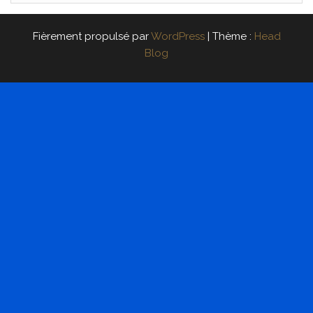
Fièrement propulsé par
WordPress
|
Thème :
Head
Blog