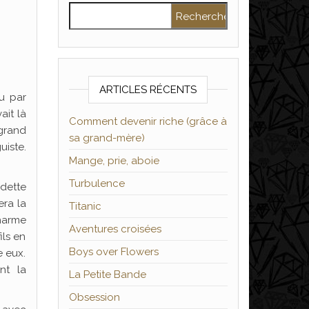
Rechercher :
ARTICLES RÉCENTS
u par
ait là
Comment devenir riche (grâce à
grand
sa grand-mère)
uiste.
Mange, prie, aboie
Turbulence
edette
era la
Titanic
harme
Aventures croisées
ils en
Boys over Flowers
e eux.
nt la
La Petite Bande
Obsession