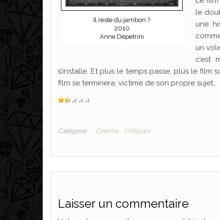
Le film
le dou
Il reste du jambon ?
une hi
2010
comme
Anne Depetrini
un vole
c’est 
s’installe. Et plus le temps passe, plus le fil
film se terminera, victime de son propre sujet…
Catégorie
Cinéma
Critiques
Laisser un commentaire