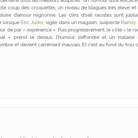
 démarre sous les meilleurs auspices : un humour ultra efficac
ble coup des croquettes, un niveau de blagues très élevé et f
stoire d’amour mignonne. Les clins d’oeil racistes sont jubila
 lorsque
Eric Judor
, vigile dans un magasin, suspecte
Ramzy
ur, de par « expérience ». Puis progressivement, le côté « le r
mal » prend le dessus, l’humour s’effondre et un malaise r
m sombre et devient carrément mauvais. Et c’est au fond du trou 