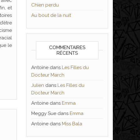
e avec
Chien perdu
in, et
toires
Au bout de la nuit
d’être
acisme
acial
que le
COMMENTAIRES
RÉCENTS
Antoine
dans
Les Filles du
Docteur March
Julien
dans
Les Filles du
Docteur March
Antoine
dans
Emma
Meggy Sue
dans
Emma
Antoine
dans
Miss Bala