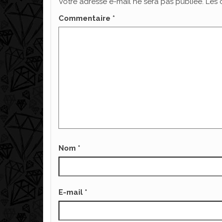
Votre adresse e-mail ne sera pas publiée.
Les 
Commentaire
*
Nom
*
E-mail
*