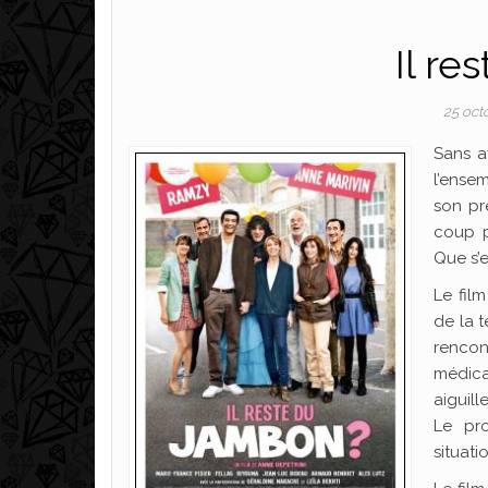
Il re
25 oct
Sans a
l’ense
son pr
coup pu
Que s’e
Le film
de la t
rencont
médical
aiguill
Le pro
situati