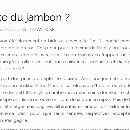
ste du jambon ?
Par
ANTOINE
obre 2011
0
voir été clairement un bide au cinéma, le film fut haché men
mble de la presse. Coup dur pour la femme de
Ramzy
qui trouv
emier vrai contact avec le milieu du cinéma en frappant un 
isqu’elle officie en tant que réalisatrice, scénariste et dialog
st-il passé ?
 part d’un principe simple : le racisme. Ainsi, une journaliste v
élévision, Justine (
Anne Marivin
), se retrouve à l’hôpital où elle f
re de Djalil (
Ramzy
), un arabe mais néanmoins docteur. Le c
 opérant, ils se retrouveront tout deux pour un repas. Puis de f
es, et malgré leurs origines différentes, un amour fort naîtra entr
blème, c’est pour que leurs familles respectives accepte
on. Pas gagné…