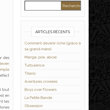
Rechercher :
ARTICLES RÉCENTS
Comment devenir riche (grâce à
sa grand-mère)
Mange, prie, aboie
ar des
teven
Turbulence
emple
Titanic
efact
Aventures croisées
t tout
Boys over Flowers
est en
La Petite Bande
nt les
Obsession
 Jones