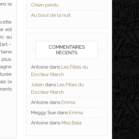
emi le
Chien perdu
Au bout de la nuit
 cette
ge est
vec au
’art –
COMMENTAIRES
rtaine
RÉCENTS
 plus,
 gagne
Antoine
dans
Les Filles du
cturée
Docteur March
ais la
Julien
dans
Les Filles du
éments
Docteur March
Antoine
dans
Emma
Meggy Sue
dans
Emma
Antoine
dans
Miss Bala