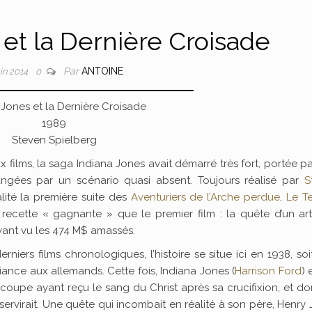
 et la Dernière Croisade
Par
ANTOINE
uin 2014
0
 Jones et la Dernière Croisade
1989
Steven Spielberg
 films, la saga Indiana Jones avait démarré très fort, portée p
rangées par un scénario quasi absent. Toujours réalisé par
S
alité la première suite des
Aventuriers de l’Arche perdue
,
Le T
cette « gagnante » que le premier film : la quête d’un art
ayant vu les 474 M$ amassés.
niers films chronologiques, l’histoire se situe ici en 1938, soi
liance aux allemands. Cette fois, Indiana Jones (
Harrison Ford
) 
coupe ayant reçu le sang du Christ après sa crucifixion, et do
 servirait. Une quête qui incombait en réalité à son père, Henry