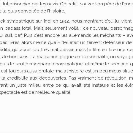
i fut prisonnier par les nazis. Objectif : sauver son père de l’enn
la plus convoitée de l’histoire.
k sympathique sur Indi en 1912, nous montrant d’où lui vient
, un badass total. Mais seulement voilà : ce nouveau personna
ui suit, paf. Puis c’est encore les allemands les méchants – a
es livres, alors même que Hitler était un fervent défenseur de l
ite qui aurait pu très mal passer, mais le film en tire une ce
s le bon sens. La réalisation gagne en personnalité, on voyage
st plus le seul personnage charismatique, et même le scénario
t toujours aussi brutale, mais l’histoire est un peu mieux stru
la crédibilité aux découvertes. Pas vraiment de révolution, m
nt un juste milieu entre ce qui avait été instauré et les él
spectacle est de meilleure qualité.