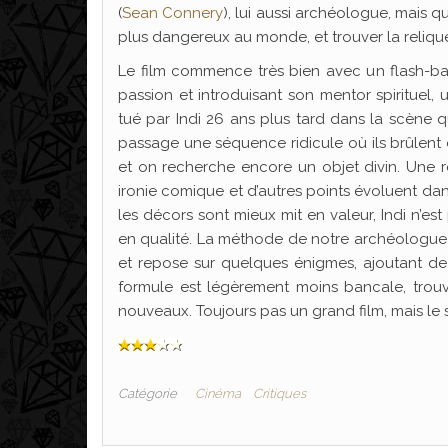
(
Sean Connery
), lui aussi archéologue, mais qu
plus dangereux au monde, et trouver la relique 
Le film commence très bien avec un flash-bac
passion et introduisant son mentor spirituel
tué par Indi 26 ans plus tard dans la scène q
passage une séquence ridicule où ils brûlent d
et on recherche encore un objet divin. Une red
ironie comique et d’autres points évoluent dan
les décors sont mieux mit en valeur, Indi n’e
en qualité. La méthode de notre archéologue es
et repose sur quelques énigmes, ajoutant de 
formule est légèrement moins bancale, trouva
nouveaux. Toujours pas un grand film, mais le 
Catégorie
Cinéma
Critiques