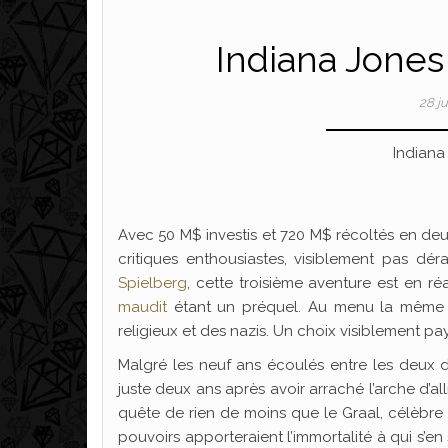
Indiana Jones
28 j
Indiana
Avec 50 M$ investis et 720 M$ récoltés en deux
critiques enthousiastes, visiblement pas dé
Spielberg
, cette troisième aventure est en ré
maudit
étant un préquel. Au menu la même re
religieux et des nazis. Un choix visiblement p
Malgré les neuf ans écoulés entre les deux der
juste deux ans après avoir arraché l’arche d’al
quête de rien de moins que le Graal, célèbre 
pouvoirs apporteraient l’immortalité à qui s’en