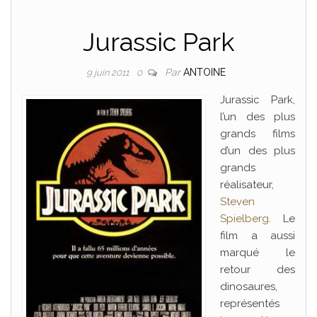
Jurassic Park
Par
ANTOINE
9 juin 2011
0
Jurassic Park,
l’un des plus
grands films
d’un des plus
grands
réalisateur,
Steven
Spielberg
. Le
film a aussi
marqué le
retour des
dinosaures,
représentés