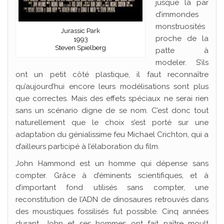
jusque là par
d’immondes
monstruosités
Jurassic Park
proche de la
1993
Steven Spielberg
patte à
modeler. S’ils
ont un petit côté plastique, il faut reconnaître
qu’aujourd’hui encore leurs modélisations sont plus
que correctes. Mais des effets spéciaux ne serai rien
sans un scénario digne de se nom. C’est donc tout
naturellement que le choix s’est porté sur une
adaptation du génialissime feu Michael Crichton, qui a
d’ailleurs participé à l’élaboration du film.
John Hammond est un homme qui dépense sans
compter. Grâce à d’éminents scientifiques, et à
d’important fond utilisés sans compter, une
reconstitution de l’ADN de dinosaures retrouvés dans
des moustiques fossilisés fut possible. Cinq années
durant, John et ses hommes ont fait naître moult