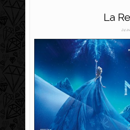
La Re
24 av