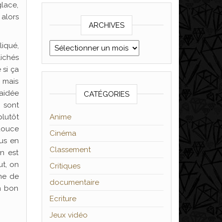
glace,
 alors
ARCHIVES
Archives
liqué,
lichés
si ça
, mais
 aidée
CATÉGORIES
s sont
Anime
plutôt
douce
Cinéma
lus en
Classement
gn est
ut, on
Critiques
mme de
documentaire
n bon
Ecriture
Jeux vidéo