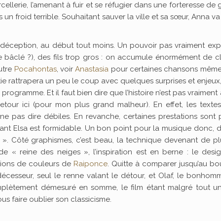
lerie, l’amenant à fuir et se réfugier dans une forteresse de 
s un froid terrible. Souhaitant sauver la ville et sa sœur, Anna va
ne déception, au début tout moins. Un pouvoir pas vraiment exp
 bâclé ?), des fils trop gros : on accumule énormément de c
utre
Pocahontas
, voir
Anastasia
pour certaines chansons même 
rtie rattrapera un peu le coup avec quelques surprises et enjeux
 programme. Et il faut bien dire que l’histoire n’est pas vraiment
tour ici (pour mon plus grand malheur). En effet, les texte
e pas dire débiles. En revanche, certaines prestations sont 
ant Elsa est formidable. Un bon point pour la musique donc, 
 ». Côté graphismes, c’est beau, la technique devenant de p
e « reine des neiges », l’inspiration est en berne : le desi
osions de couleurs de
Raiponce
. Quitte à comparer jusqu’au bo
écesseur, seul le renne valant le détour, et Olaf, le bonho
mplètement démesuré en somme, le film étant malgré tout u
us faire oublier son classicisme.