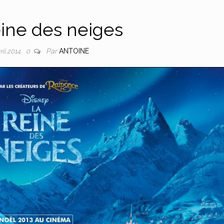
ine des neiges
Par
ANTOINE
ril 2014
0