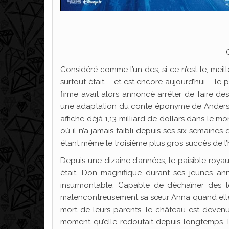
Considéré comme l’un des, si ce n’est le, meill
surtout était – et est encore aujourd’hui – le 
firme avait alors annoncé arrêter de faire de
une adaptation du conte éponyme de Anderso
affiche déjà 1,13 milliard de dollars dans le 
où il n’a jamais faibli depuis ses six semaines 
étant même le troisième plus gros succès de l’his
Depuis une dizaine d’années, le paisible royau
était. Don magnifique durant ses jeunes an
insurmontable. Capable de déchaîner des te
malencontreusement sa sœur Anna quand elles é
mort de leurs parents, le château est devenu u
moment qu’elle redoutait depuis longtemps. I