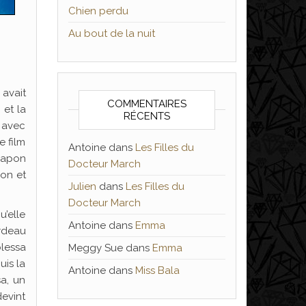
Chien perdu
Au bout de la nuit
avait
COMMENTAIRES
 et la
RÉCENTS
à avec
 film
Antoine
dans
Les Filles du
 Japon
Docteur March
ion et
Julien
dans
Les Filles du
Docteur March
u’elle
Antoine
dans
Emma
rdeau
lessa
Meggy Sue
dans
Emma
uis la
Antoine
dans
Miss Bala
sa, un
devint