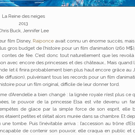
La Reine des neiges
2013
Chris Buck, Jennifer Lee
eur film Disney,
Raiponce
avait connu un énorme succès, mais 
plus gros budget de l’histoire pour un film d’animation (260 M$),
s contes de fée. C’est donc tout naturellement que les revoil
n avec encore des princesses et des châteaux… Mais quand le
monde (et il finira probablement bien plus haut encore grâce au
de diffusion), pulvérisant tous les records pour un film d’animat
toire pour un film original, difficile de leur donner tord.
me d’Arendelle a bien changé : la lignée royale n’est plus ce q
nées, le pouvoir de la princesse Elsa est vite devenu un fa
mpêtes de glace par la simple force de son esprit, elle b
taient petites et s’était alors murée dans sa chambre. Et dep
ne tombe. Puis l’inévitable arriva : l’accession au trône d’El
ncapable de contenir son pouvoir, elle craqua en public et 