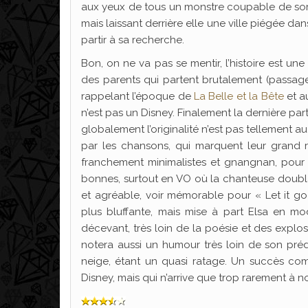
aux yeux de tous un monstre coupable de sorcel
mais laissant derrière elle une ville piégée dan
partir à sa recherche.
Bon, on ne va pas se mentir, l’histoire est u
des parents qui partent brutalement (passage
rappelant l’époque de
La Belle et la Bête
et a
n’est pas un Disney. Finalement la dernière pa
globalement l’originalité n’est pas tellement au
par les chansons, qui marquent leur grand re
franchement minimalistes et gnangnan, pour n
bonnes, surtout en VO où la chanteuse doubl
et agréable, voir mémorable pour « Let it go
plus bluffante, mais mise à part Elsa en mod
décevant, très loin de la poésie et des expl
notera aussi un humour très loin de son préd
neige, étant un quasi ratage. Un succès co
Disney, mais qui n’arrive que trop rarement à no