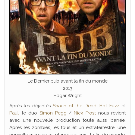
Le Dernier pub avant la fin du monde
2013
Edgar Wright
Après les déjantés
Shaun of the Dead
,
Hot Fuzz
et
Paul
, le duo
Simon Pegg
/
Nick Frost
nous revient
avec une nouvelle production toute aussi barrée.
Après les zombies, les fous et un extraterrestre, une
nouvelle menace va planer sur eux : la fin du monde.