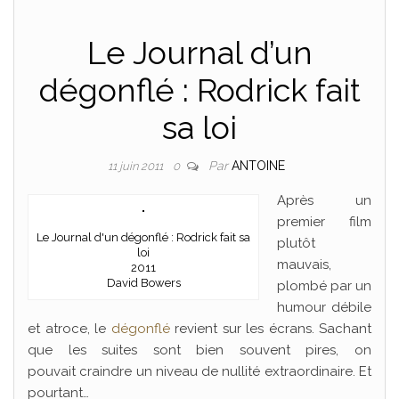
Le Journal d’un
dégonflé : Rodrick fait
sa loi
Par
ANTOINE
11 juin 2011
0
Après un
premier film
Le Journal d'un dégonflé : Rodrick fait sa
plutôt
loi
mauvais,
2011
David Bowers
plombé par un
humour débile
et atroce, le
dégonflé
revient sur les écrans. Sachant
que les suites sont bien souvent pires, on
pouvait craindre un niveau de nullité extraordinaire. Et
pourtant…