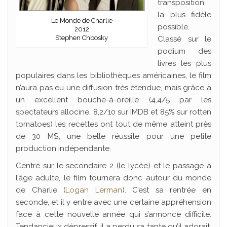
transposition
la plus fidèle
Le Monde de Charlie
possible.
2012
Stephen Chbosky
Classé sur le
podium des
livres les plus
populaires dans les bibliothèques américaines, le film
n’aura pas eu une diffusion très étendue, mais grâce à
un excellent bouche-à-oreille (4,4/5 par les
spectateurs allocine, 8,2/10 sur IMDB et 85% sur rotten
tomatoes) les recettes ont tout de même atteint près
de 30 M$, une belle réussite pour une petite
production indépendante.
Centré sur le secondaire 2 (le lycée) et le passage à
l’âge adulte, le film tournera donc autour du monde
de Charlie (
Logan Lerman
). C’est sa rentrée en
seconde, et il y entre avec une certaine appréhension
face à cette nouvelle année qui s’annonce difficile.
Tendancieux dépressif, il a perdu sa tante qu’il adorait,