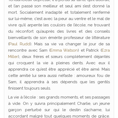
et l’an passé son meilleur et seul ami s’est donné la
mort. Socialement inadapté et totalement renfermé
sur lui-même, c’est avec la peur au ventre et le mal de
vivre qu’il arpente les couloirs de l’école, ne trouvant
du réconfort qu’auprès des livres et des conseils
bienveillants de son émérite professeur de littérature
(
Paul Rudd
). Mais sa vie va changer le jour de sa
rencontre avec Sam (
Emma Watson
) et Patrick (
Ezra
Miller
), deux frères et sœurs complètement déjantés
qui croquent la vie à pleines dents. Avec eux il
apprendra ce qu’est être apprécié et être aimé. Mais
cette amitié lui sera aussi néfaste : amoureux fou de
Sam, il apprendra à ses dépends que les gentils
finissent toujours seuls.
La vie à l’école : ses grands moments, et ses passages
à vide. On y suivra principalement Charlie, un jeune
garçon perturbé sur qui le destin s’acharne, lui
accordant malgré tout quelques moments de grâce.