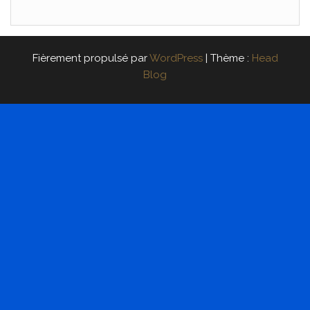
Fièrement propulsé par
WordPress
|
Thème :
Head
Blog