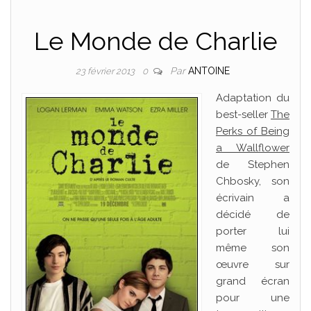
Le Monde de Charlie
Par
ANTOINE
23 février 2013
0
Adaptation du
best-seller
The
Perks of Being
a Wallflower
de Stephen
Chbosky, son
écrivain a
décidé de
porter lui
même son
œuvre sur
grand écran
pour une