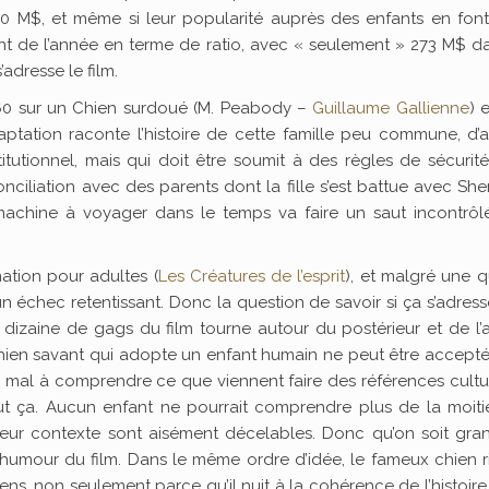
0 M$, et même si leur popularité auprès des enfants en font
ant de l’année en terme de ratio, avec « seulement » 273 M$ d
’adresse le film.
 60 sur un Chien surdoué (M. Peabody –
Guillaume Gallienne
) 
aptation raconte l’histoire de cette famille peu commune, d’
tutionnel, mais qui doit être soumit à des règles de sécurit
nciliation avec des parents dont la fille s’est battue avec Sh
 machine à voyager dans le temps va faire un saut incontrôl
mation pour adultes (
Les Créatures de l’esprit
), et malgré une q
n échec retentissant. Donc la question de savoir si ça s’adres
dizaine de gags du film tourne autour du postérieur et de l’a
 chien savant qui adopte un enfant humain ne peut être accept
u mal à comprendre ce que viennent faire des références cultu
ut ça. Aucun enfant ne pourrait comprendre plus de la moiti
leur contexte sont aisément décelables. Donc qu’on soit gra
l’humour du film. Dans le même ordre d’idée, le fameux chien 
ens, non seulement parce qu’il nuit à la cohérence de l’histoire