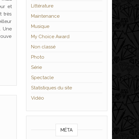
Littérature
ur et
t très
Maintenance
illeur
Musique
e. Une
trouve
My Choice Award
Non classé
Photo
Série
Spectacle
Statistiques du site
Vidéo
MÉTA