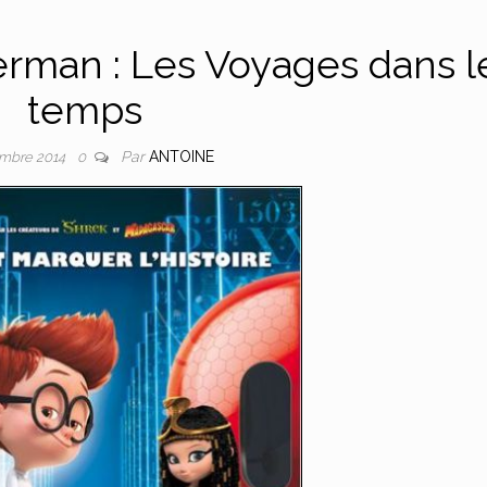
rman : Les Voyages dans l
temps
Par
ANTOINE
mbre 2014
0