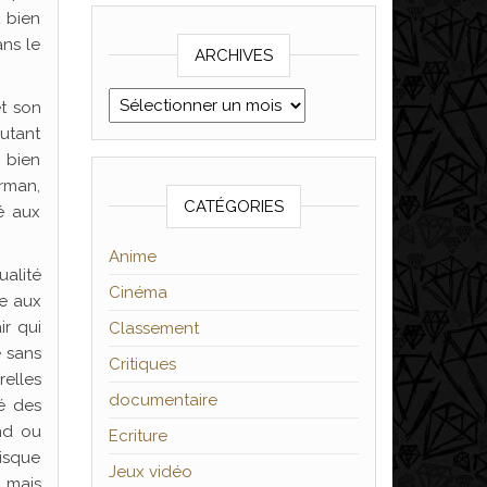
 bien
ans le
ARCHIVES
Archives
et son
autant
é bien
erman,
CATÉGORIES
é aux
Anime
ualité
Cinéma
se aux
ir qui
Classement
é sans
Critiques
relles
documentaire
é des
nd ou
Ecriture
risque
Jeux vidéo
, mais