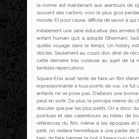
la norme est maintenant aux alentours de 15
souvent des cartons, voici le plus gros perd
monde. Et pour cause, difficile de savoir à qui s
Initialement une série éducative des années
enfant humain qu’il a adopté (Sherman), l’ad
qu’elle voyage dans le temps. Un hobby insti
strictes. Seulement au cours d’un dîné de réco
cette dernière très curieuse au sujet de la
terribles répercutions.
Square-Enix avait tenté de faire un film d’ani
impressionnante à tous points de vus, ce fut u
enfants ne se pose pas. D’ailleurs une bonne 
peut en sortir. De plus, le principe même du
discuter que par les plus petits. On a donc d
pointues et des calembours au milieu de to
références du film, même si les époques et 
petit, on restera hermétique à une partie de 
bien de faire hérisser le poil à beaucoup de g