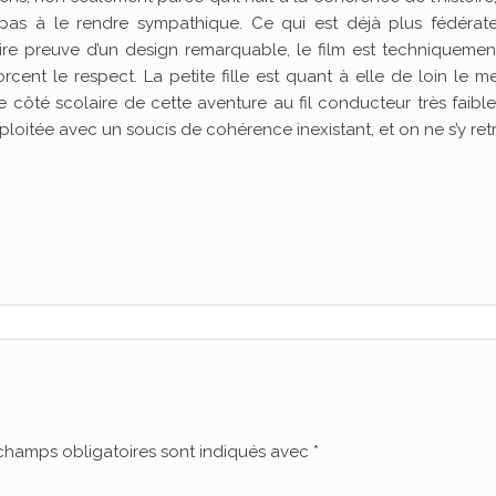
e pas à le rendre sympathique. Ce qui est déjà plus fédérate
faire preuve d’un design remarquable, le film est techniquemen
cent le respect. La petite fille est quant à elle de loin le me
 côté scolaire de cette aventure au fil conducteur très faibl
xploitée avec un soucis de cohérence inexistant, et on ne s’y re
champs obligatoires sont indiqués avec
*