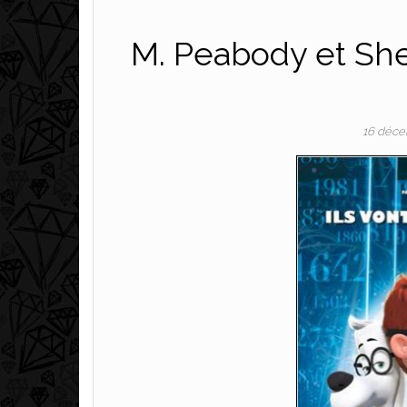
M. Peabody et She
16 déce