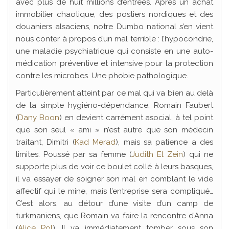
avec plus de huit millions d’entrées. Après un achat
immobilier chaotique, des postiers nordiques et des
douaniers alsaciens, notre Dumbo national s’en vient
nous conter à propos d’un mal terrible : l’hypocondrie,
une maladie psychiatrique qui consiste en une auto-
médication préventive et intensive pour la protection
contre les microbes. Une phobie pathologique.
Particulièrement atteint par ce mal qui va bien au delà
de la simple hygiéno-dépendance, Romain Faubert
(
Dany Boon
) en devient carrément asocial, à tel point
que son seul « ami » n’est autre que son médecin
traitant, Dimitri (
Kad Merad
), mais sa patience a des
limites. Poussé par sa femme (
Judith El Zein
) qui ne
supporte plus de voir ce boulet collé à leurs basques,
il va essayer de soigner son mal en comblant le vide
affectif qui le mine, mais l’entreprise sera compliqué…
C’est alors, au détour d’une visite d’un camp de
turkmaniens, que Romain va faire la rencontre d’Anna
(
Alice Pol
). Il va immédiatement tomber sous son