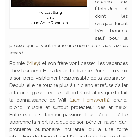
énorme aux
États-Unis et
The Last Song
dont les
2010
Julie Anne Robinson
critiques furent
très bonnes,
sauf pour la
presse, qui lui vaut même une nomination aux razzies
award.
Ronnie (
Miley
) et son frère vont passer les vacances
chez leur père. Mais depuis le divorce, Ronnie en veux
à son père, visiblement responsable de la séparation.
Depuis, elle ne touche plus à un piano et refuse d’aller
à la prestigieuse école Julliard. C’est alors qu’elle fait
la connaissance de Will (
Liam Hemsworth
), grand,
blond, musclé et surtout protecteur des animaux.
Entre eux c’est l’amour passionnel jusqu’à ce qu’elle
apprenne la mort fatidique de son père en raison d’un
problème pulmonaire incurable dû à une forte
inhalation de fumé durant l’incendie de l’église dans