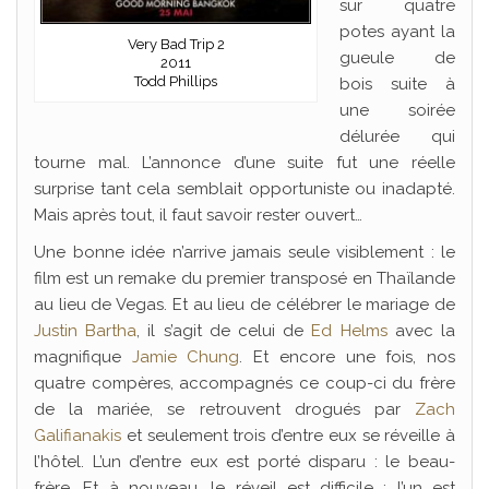
sur quatre
potes ayant la
Very Bad Trip 2
gueule de
2011
Todd Phillips
bois suite à
une soirée
délurée qui
tourne mal. L’annonce d’une suite fut une réelle
surprise tant cela semblait opportuniste ou inadapté.
Mais après tout, il faut savoir rester ouvert…
Une bonne idée n’arrive jamais seule visiblement : le
film est un remake du premier transposé en Thaïlande
au lieu de Vegas. Et au lieu de célébrer le mariage de
Justin Bartha
, il s’agit de celui de
Ed Helms
avec la
magnifique
Jamie Chung
. Et encore une fois, nos
quatre compères, accompagnés ce coup-ci du frère
de la mariée, se retrouvent drogués par
Zach
Galifianakis
et seulement trois d’entre eux se réveille à
l’hôtel. L’un d’entre eux est porté disparu : le beau-
frère. Et à nouveau, le réveil est difficile : l’un est