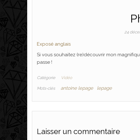
P
24 déce
Exposé anglais
Si vous souhaitez (re)découvrir mon magnifique
passe !
Catégorie
Vidéo
antoine lepage
lepage
Mots-clés
Laisser un commentaire