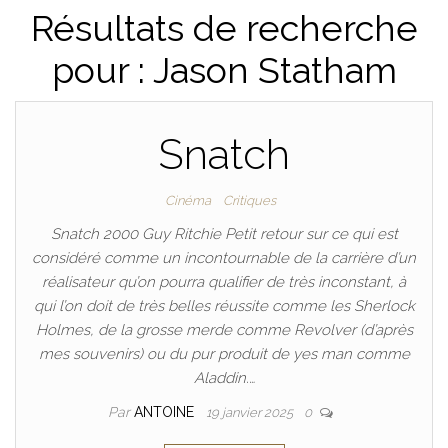
Résultats de recherche
pour : Jason Statham
Snatch
Cinéma
Critiques
Snatch 2000 Guy Ritchie Petit retour sur ce qui est
considéré comme un incontournable de la carrière d’un
réalisateur qu’on pourra qualifier de très inconstant, à
qui l’on doit de très belles réussite comme les Sherlock
Holmes, de la grosse merde comme Revolver (d’après
mes souvenirs) ou du pur produit de yes man comme
Aladdin.…
Par
ANTOINE
19 janvier 2025
0