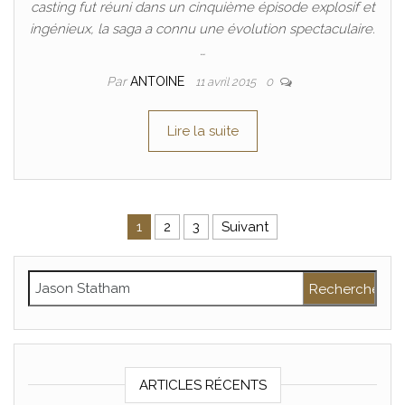
casting fut réuni dans un cinquième épisode explosif et
ingénieux, la saga a connu une évolution spectaculaire.
…
Par
ANTOINE
11 avril 2015
0
Lire la suite
Pagination des publications
1
2
3
Suivant
Rechercher :
ARTICLES RÉCENTS