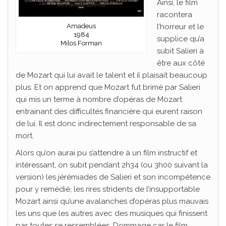
Ainsi, le film
racontera
Amadeus
l’horreur et le
1984
supplice qu’a
Milos Forman
subit Salieri à
être aux côté
de Mozart qui lui avait le talent et il plaisait beaucoup
plus. Et on apprend que Mozart fut brimé par Salieri
qui mis un terme à nombre d’opéras de Mozart
entrainant des difficultés financière qui eurent raison
de lui. Il est donc indirectement responsable de sa
mort.
Alors qu’on aurai pu s’attendre à un film instructif et
intéressant, on subit pendant 2h34 (ou 3h00 suivant la
version) les jérémiades de Salieri et son incompétence
pour y remédié, les rires stridents de l’insupportable
Mozart ainsi qu’une avalanches d’opéras plus mauvais
les uns que les autres avec des musiques qui finissent
par toutes se ressemblées. Dommage car le film