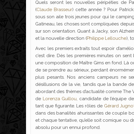
Quels seront les nouvelles péripéties de Pat
(
Claude Brasseur
) cette année ? Pour Patric
sous son aile trois jeunes pour qui le campi
Gatineau, les choses sont compliquées depuis
sur son orientation. Quant à Jacky, son Alzh
et la nouvelle direction (
Philippe Lellouche
), 
Avec les premiers extraits tout espoir d’amélio
c’est dire. Dès les premières minutes on sent 
une composition de Maître Gims en fond. Là où le
de se prendre au sérieux, perdant énormément
plus pesants. Nos anciens campeurs ne se
désillusions de la vie, tandis que la bande de
abordant des thèmes d’actualité comme The Vo
de
Lorenza Guillou
, candidate de l’équipe de
tant que figurante. Les rôles de
Gérard Jugno
dans des banalités ahurissantes de couple b
et chaque tentative, qu’elle soit comique ou 
absolu pour un ennui profond.