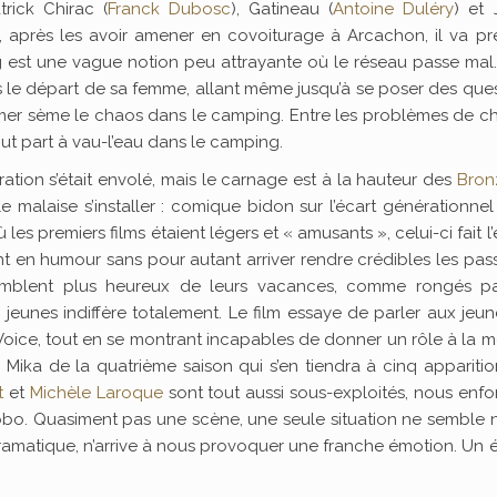
rick Chirac (
Franck Dubosc
), Gatineau (
Antoine Duléry
) et 
k, après les avoir amener en covoiturage à Arcachon, il va p
ng est une vague notion peu attrayante où le réseau passe mal
 le départ de sa femme, allant même jusqu’à se poser des que
eimer sème le chaos dans le camping. Entre les problèmes de 
tout part à vau-l’eau dans le camping.
ration s’était envolé, mais le carnage est à la hauteur des
Bron
le malaise s’installer : comique bidon sur l’écart générationne
s premiers films étaient légers et « amusants », celui-ci fait l’
 en humour sans pour autant arriver rendre crédibles les pa
mblent plus heureux de leurs vacances, comme rongés pa
 jeunes indiffère totalement. Le film essaye de parler aux jeu
ice, tout en se montrant incapables de donner un rôle à la 
 Mika de la quatrième saison qui s’en tiendra à cinq appariti
t
et
Michèle Laroque
sont tout aussi sous-exploités, nous enf
obo. Quasiment pas une scène, une seule situation ne semble 
dramatique, n’arrive à nous provoquer une franche émotion. Un