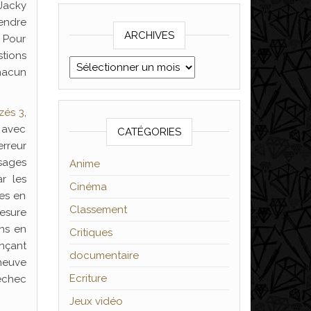
Jacky
rendre
ARCHIVES
. Pour
stions
Archives
chacun
zés 3
,
l avec
CATÉGORIES
erreur
ssages
Anime
r les
Cinéma
nes en
Classement
mesure
ons en
Critiques
onçant
documentaire
neuve
Ecriture
 échec
Jeux vidéo