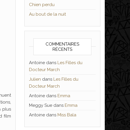
Chien perdu
Au bout de la nuit
COMMENTAIRES
RÉCENTS
Antoine
dans
Les Filles du
Docteur March
Julien
dans
Les Filles du
Docteur March
inuent
Antoine
dans
Emma
tions,
Meggy Sue
dans
Emma
a plus
Antoine
dans
Miss Bala
d film