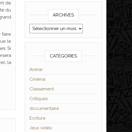
ent de
ête du
ARCHIVES
 grand
Archives
 faire
que le
es. Si
ersera
CATÉGORIES
vec la
Anime
Cinéma
Classement
Critiques
documentaire
Ecriture
Jeux vidéo