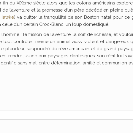
la fin du XIXème siècle alors que les colons américains explor
pel de l’aventure et la promesse d’un père décédé en pleine qu
 Hawke
) va quitter la tranquillité de son Boston natal pour ce
ra celle d’un certain Croc-Blanc, un loup domestiqué.
homme : le frisson de l’aventure, la soif de richesse, et vouloir
de tout contrôler, même un animal aussi violent et dangereux 
a splendeur, saupoudré de rêve américain et de grand paysag
ement rendre justice aux paysages dantesques, son récit lui trav
dentifie sans mal, entre détermination, amitié et communion a