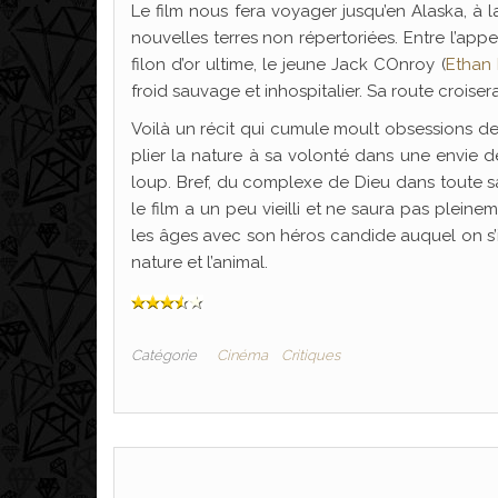
Le film nous fera voyager jusqu’en Alaska, à 
nouvelles terres non répertoriées. Entre l’ap
filon d’or ultime, le jeune Jack COnroy (
Ethan
froid sauvage et inhospitalier. Sa route croise
Voilà un récit qui cumule moult obsessions de l’
plier la nature à sa volonté dans une envie 
loup. Bref, du complexe de Dieu dans toute s
le film a un peu vieilli et ne saura pas plein
les âges avec son héros candide auquel on s’i
nature et l’animal.
Catégorie
Cinéma
Critiques