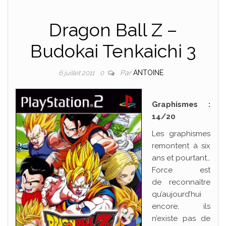
Dragon Ball Z –
Budokai Tenkaichi 3
Par
ANTOINE
6 juillet 2011
0
Graphismes :
14/20
Les graphismes
remontent à six
ans et pourtant…
Force est
de reconnaître
qu’aujourd’hui
encore, ils
n’existe pas de