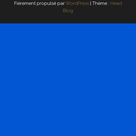
Fièrement propulsé par
WordPress
|
Thème :
Head
Blog