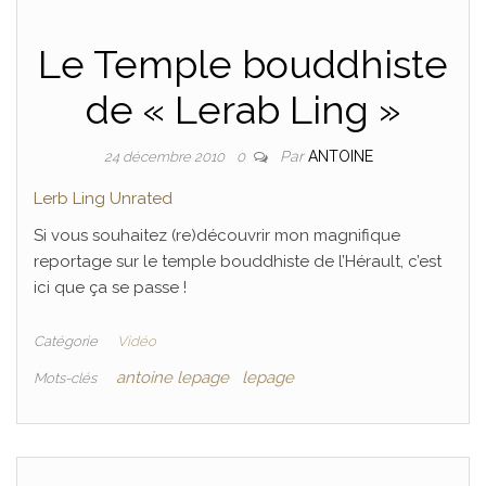
Le Temple bouddhiste
de « Lerab Ling »
Par
ANTOINE
24 décembre 2010
0
Lerb Ling Unrated
Si vous souhaitez (re)découvrir mon magnifique
reportage sur le temple bouddhiste de l’Hérault, c’est
ici que ça se passe !
Catégorie
Vidéo
antoine lepage
lepage
Mots-clés