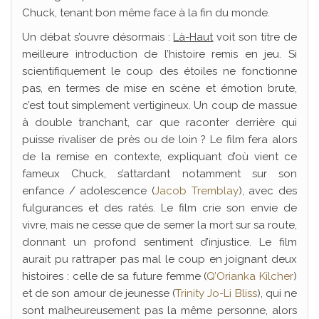
Chuck, tenant bon même face à la fin du monde.
Un débat s’ouvre désormais :
Là-Haut
voit son titre de
meilleure introduction de l’histoire remis en jeu. Si
scientifiquement le coup des étoiles ne fonctionne
pas, en termes de mise en scène et émotion brute,
c’est tout simplement vertigineux. Un coup de massue
à double tranchant, car que raconter derrière qui
puisse rivaliser de près ou de loin ? Le film fera alors
de la remise en contexte, expliquant d’où vient ce
fameux Chuck, s’attardant notamment sur son
enfance / adolescence (
Jacob Tremblay
), avec des
fulgurances et des ratés. Le film crie son envie de
vivre, mais ne cesse que de semer la mort sur sa route,
donnant un profond sentiment d’injustice. Le film
aurait pu rattraper pas mal le coup en joignant deux
histoires : celle de sa future femme (
Q’Orianka Kilcher
)
et de son amour de jeunesse (
Trinity Jo-Li Bliss
), qui ne
sont malheureusement pas la même personne, alors