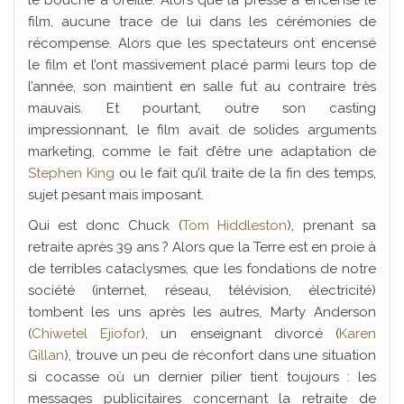
le bouche à oreille. Alors que la presse a encensé le
film, aucune trace de lui dans les cérémonies de
récompense. Alors que les spectateurs ont encensé
le film et l’ont massivement placé parmi leurs top de
l’année, son maintient en salle fut au contraire très
mauvais. Et pourtant, outre son casting
impressionnant, le film avait de solides arguments
marketing, comme le fait d’être une adaptation de
Stephen King
ou le fait qu’il traite de la fin des temps,
sujet pesant mais imposant.
Qui est donc Chuck (
Tom Hiddleston
), prenant sa
retraite après 39 ans ? Alors que la Terre est en proie à
de terribles cataclysmes, que les fondations de notre
société (internet, réseau, télévision, électricité)
tombent les uns après les autres, Marty Anderson
(
Chiwetel Ejiofor
), un enseignant divorcé (
Karen
Gillan
), trouve un peu de réconfort dans une situation
si cocasse où un dernier pilier tient toujours : les
messages publicitaires concernant la retraite de