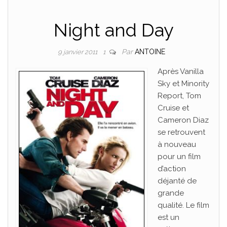
Night and Day
Par
ANTOINE
9 janvier 2011
1
Après Vanilla
Sky et Minority
Report, Tom
Cruise et
Cameron Diaz
se retrouvent
à nouveau
pour un film
d’action
déjanté de
grande
qualité. Le film
est un