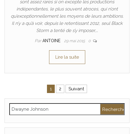
sont assez rares si on excepte les productions
indépendantes, le plus souvent atroces, qui n’ont
qu’exceptionnellement les moyens de leurs ambitions.
Il n’y a qu’à voir, depuis le retentissant 2012, seul Black
Storm a tenté de s’y imposer,…
Par
ANTOINE
29 mai 2015
0
Lire la suite
Pagination des publications
1
2
Suivant
Rechercher :