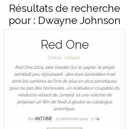
Résultats de recherche
pour : Dwayne Johnson
Red One
Cinéma
Critiques
Red One 2024 Jake Kasdan Sur le papier, le projet
semblait peu réjouissant : des stars bankables mais
dont les carrières se font de plus en plus parodiques,
pour ne pas dire honteuses, un réalisateur coupable du
médiocre reboot de Jumanji, et une volonté de
proposer un film de Noël à ajouter au catalogue
anémique…
Par
ANTOINE
23 décembre 2024
0