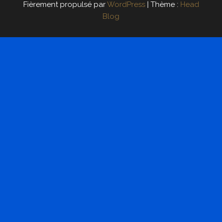
Fièrement propulsé par
WordPress
|
Thème :
Head
Blog