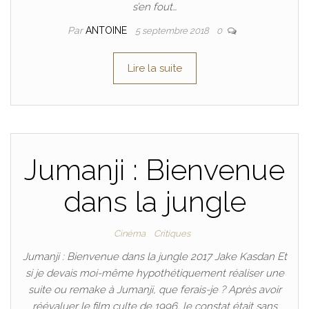
s’en fout…
Par
ANTOINE
5 septembre 2018
0
Lire la suite
Jumanji : Bienvenue
dans la jungle
Cinéma
Critiques
Jumanji : Bienvenue dans la jungle 2017 Jake Kasdan Et
si je devais moi-même hypothétiquement réaliser une
suite ou remake à Jumanji, que ferais-je ? Après avoir
réévaluer le film culte de 1996, le constat était sans