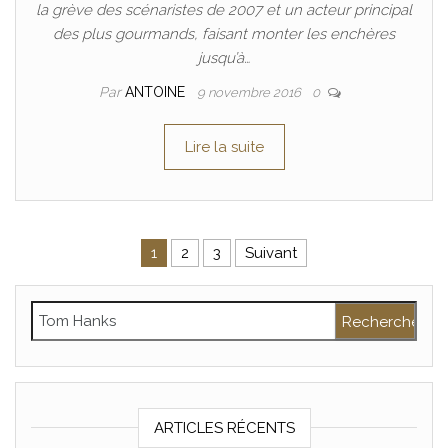
la grève des scénaristes de 2007 et un acteur principal
des plus gourmands, faisant monter les enchères
jusqu’à…
Par
ANTOINE
9 novembre 2016
0
Lire la suite
Pagination des publications
1
2
3
Suivant
Rechercher :
ARTICLES RÉCENTS