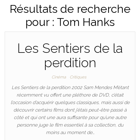
Résultats de recherche
pour : Tom Hanks
Les Sentiers de la
perdition
Cinéma
Critiques
Les Sentiers de la perdition 2002 Sam Mendes M’étant
récemment vu offert une pléthore de DVD, c’était
l’occasion d’acquérir quelques classiques, mais aussi de
découvrir certains films dont j’étais peut-être passé à
côté et qui ont une aura suffisante pour qu’une autre
personne juge le film essentiel à sa collection, du
moins au moment de…