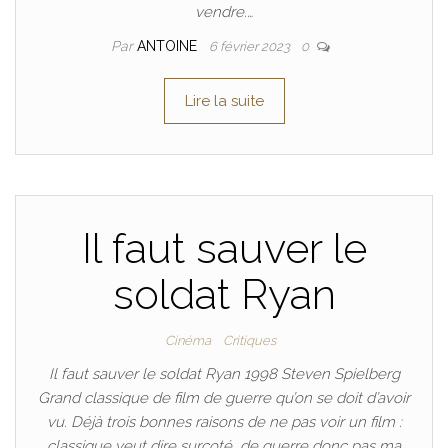
vendre.…
Par
ANTOINE
6 février 2023
0
Lire la suite
Il faut sauver le
soldat Ryan
Cinéma
Critiques
Il faut sauver le soldat Ryan 1998 Steven Spielberg
Grand classique de film de guerre qu’on se doit d’avoir
vu. Déjà trois bonnes raisons de ne pas voir un film :
classique veut dire surcoté, de guerre donc pas ma