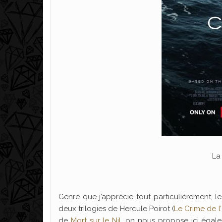
La
Genre que j’apprécie tout particulièrement, 
deux trilogies de Hercule Poirot (
Le Crime de l
de
Mort sur le Nil
, on nous propose ici égale