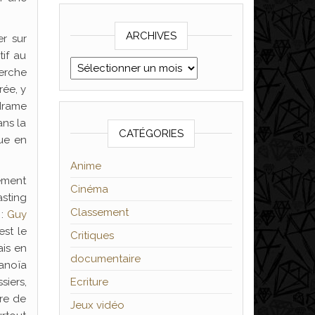
ARCHIVES
er sur
tif au
Archives
herche
rée, y
drame
ans la
CATÉGORIES
ue en
Anime
lement
Cinéma
asting
Classement
 :
Guy
est le
Critiques
ais en
documentaire
ranoïa
siers,
Ecriture
nre de
Jeux vidéo