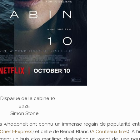
 Disparue de la cabine 10
2025
Simon Stone
les whodoneit ont connu un immense regain de popularité ent
’Orient-Express
) et celle de Benoît Blanc (
A Couteaux tirés
). A l
ment un huis clos maritime, destination un yacht de luxe po