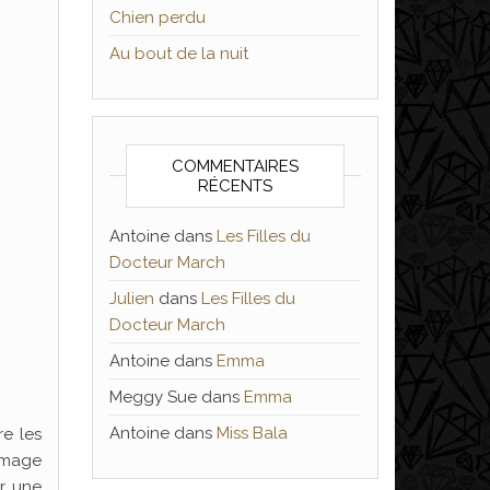
Chien perdu
Au bout de la nuit
COMMENTAIRES
RÉCENTS
Antoine
dans
Les Filles du
Docteur March
Julien
dans
Les Filles du
Docteur March
Antoine
dans
Emma
Meggy Sue
dans
Emma
Antoine
dans
Miss Bala
re les
’image
ur une