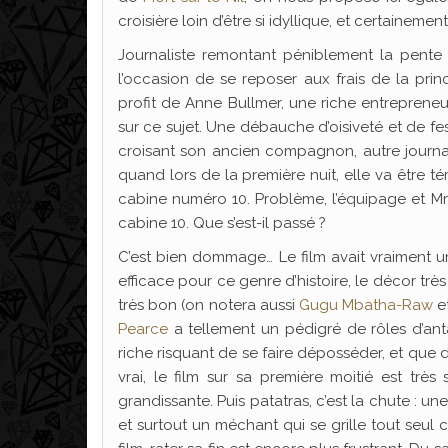
croisière loin d’être si idyllique, et certaineme
Journaliste remontant péniblement la pente
l’occasion de se reposer aux frais de la prin
profit de Anne Bullmer, une riche entrepreneu
sur ce sujet. Une débauche d’oisiveté et de fe
croisant son ancien compagnon, autre journa
quand lors de la première nuit, elle va être t
cabine numéro 10. Problème, l’équipage et Mr
cabine 10. Que s’est-il passé ?
C’est bien dommage… Le film avait vraiment un 
efficace pour ce genre d’histoire, le décor tr
très bon (on notera aussi
Gugu Mbatha-Raw
e
Pearce
a tellement un pédigré de rôles d’ant
riche risquant de se faire déposséder, et que d
vrai, le film sur sa première moitié est trè
grandissante. Puis patatras, c’est la chute : 
et surtout un méchant qui se grille tout seul