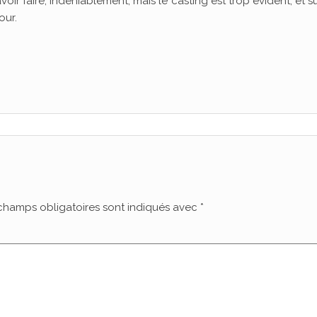
savoir faire, indéniablement, mais le casting est trop évident, et s
our.
champs obligatoires sont indiqués avec
*