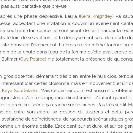
nt pas aussi caritative que prévue.
 après une phase dépressive, Laura (
Keira Knightley
) va saut
cesse, acceptant une invitation à couvrir un événement carita
se souffrant d’un cancer et souhaitant de fait financer la rec
stivité loin de ses valeurs, et le dépaysement sera de courte du
liste couvrant l’événement. La croisière va même tourner au 
émoin de la chute dans l’eau de la femme qu’elle avait croisé d
 Bullmer (
Guy Pearce
) nie totalement la présence de quiconq
gros potentiel, démarrant très bien entre le huis clos, terrib
ès intéressant (car certes cloisonné, mais en mouvement) et un c
t
Kaya Scodelario
). Mais ce dernier point est aussi un problème
agonistes qu’on le soupçonne directement, d’autant quand il 
ès la première scène ça crache sur les riches. Pas très subtil. M
s solide entre son cadre, sa gestion du suspens et cette pa
une avalanche de coïncidences, de raccourcis scénaristiques gros
 comme un énorme débile. L’accident pur et dure, et sur ce ge