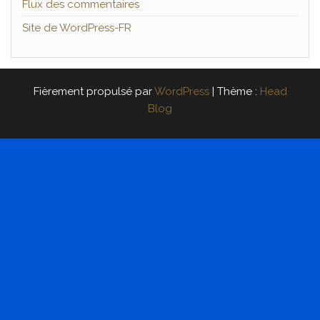
Flux des commentaires
Site de WordPress-FR
Fièrement propulsé par
WordPress
|
Thème :
Head
Blog