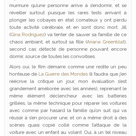
murmure qu’une personne arrive à s’endormir, et se
réveiller surtout puisque les rares tests arrivant à
plonger les cobayes en état comateux y ont perdu
toute activité cérébrale, et en sont donc mort. Jill
(
Gina Rodriguez
) va tenter de sauver sa famille de ce
chaos ambiant, et surtout sa fille (
Ariana Greenblat
),
second cas détecté de personne pouvant encore
dormir, source de toutes les convoitises.
Alors oui, le film démarre comme une redite un peu
honteuse de
La Guerre des Mondes
(il faudra que j’en
réécrive la critique un jour, mon évaluation s’est
grandement améliorée avec les années), reprenant le
même élément déclencheur avec les batteries
grillées, la même technique pour réparer les voitures
avec comme par hasard la famille qu’on suit qui va
réussir à s’en procurer une, et on a même droit à des
scènes quasi copié collé comme l’attaque de la
voiture avec un enfant au volant. Oui, à un tel niveau