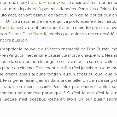
ence, une mère (
Tatiana Maslany
) va se décider à leur donner ce
ns un mot depuis déjà pas mal d’années. Parmi les affaires, il
utomate, et vont essayer de l’activer, loin de se douter qu’à 
ir. Un traumatisme d’enfance qui va profondément les marque
Theo James
) va tout faire pour éviter la moindre proximité av
son fils par
Elijah Wood
), tandis que l’autre va rester obsédé 
ncore plus loin.
s rappeler la nouvelle du Veston ensorcelé de Dino Buzatti, m
phen King : un mécanisme causant la mort à chaque fois. Néan
our de si oui ou non le singe en est vraiment la source, le film 
a place au cinéma. Plus encore, le film n’est jamais, à aucun 
e créant jamais aucune tension, aucun stress ou quoi que ce
, le singe ne faisant jamais dans la dentelle. Un bain de sang d
 rabais en moins inspiré. Peut-être pire encore, le film se 
t comme une comédie parodique ? Si c’est le cas, c’est là au
cture n’est possible. Resterait alors un pur plaisir régres