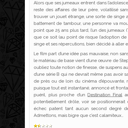
Alors que ses jumeaux entrent dans l’adolesc
reste des affaires de leur père, volatilisé sa
trouver un jouet étrange, une sorte de singe a
battement de tambour, une personne va mour
point que 25 ans plus tard, l’un des jumeaux (
que ce soit (au point de risque l’adoption de 
singe et ses répercutions, bien décidé à aller e
Le film part d’une idée pas mauvaise, non san
le matériau de base vient d’une œuvre de Ste
oubliez toute notion de finesse, de suspens aut
d’une série B qui ne devrait même pas avoir s
de près ou de loin du cinéma d’épouvante, n
puisque tout est instantané, annoncé et frontal
puéril, plus proche d’un
Destination Final
au
potentiellement drôle, voir se positionnerai
échec patent tant aucun second degré de le
Admettons, mais bigre que c’est calamiteux…