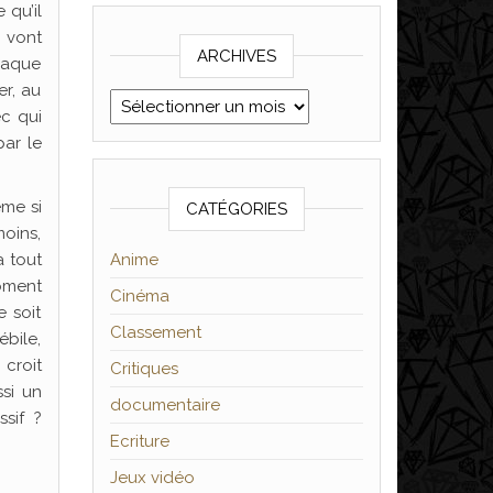
 qu’il
s vont
ARCHIVES
chaque
r, au
Archives
ec qui
par le
ême si
CATÉGORIES
moins,
a tout
Anime
moment
Cinéma
 soit
Classement
ébile,
croit
Critiques
ssi un
documentaire
sif ?
Ecriture
Jeux vidéo