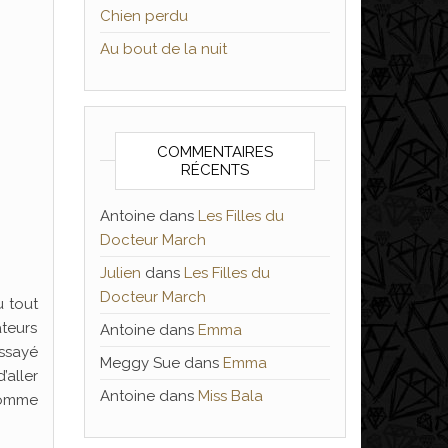
Chien perdu
Au bout de la nuit
COMMENTAIRES
RÉCENTS
Antoine
dans
Les Filles du
Docteur March
Julien
dans
Les Filles du
Docteur March
u tout
ateurs
Antoine
dans
Emma
essayé
Meggy Sue
dans
Emma
’aller
Antoine
dans
Miss Bala
nhomme