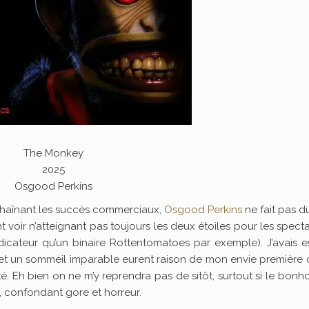
The Monkey
2025
Osgood Perkins
chaînant les succès commerciaux,
Osgood Perkins
ne fait pas d
ant voir n’atteignant pas toujours les deux étoiles pour les spect
indicateur qu’un binaire Rottentomatoes par exemple). J’avais 
et un sommeil imparable eurent raison de mon envie première d
ité. Eh bien on ne m’y reprendra pas de sitôt, surtout si le bo
, confondant gore et horreur.