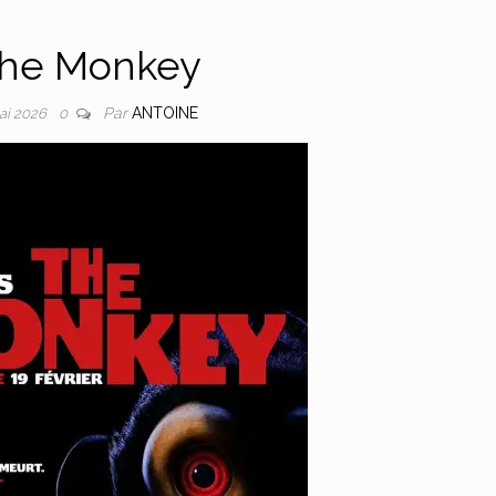
he Monkey
Par
ANTOINE
ai 2026
0