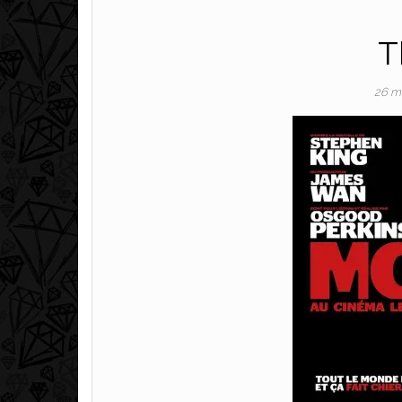
T
26 m