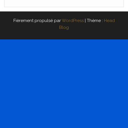
Fièrement propulsé par
WordPress
|
Thème :
Head
Blog