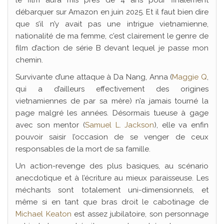
le film aura mis près de 4 ans pour finalement
débarquer sur Amazon en juin 2025. Et il faut bien dire
que s’il n’y avait pas une intrigue vietnamienne,
nationalité de ma femme, c’est clairement le genre de
film d’action de série B devant lequel je passe mon
chemin.
Survivante d’une attaque à Da Nang, Anna (
Maggie Q
,
qui a d’ailleurs effectivement des origines
vietnamiennes de par sa mère) n’a jamais tourné la
page malgré les années. Désormais tueuse à gage
avec son mentor (
Samuel L. Jackson
), elle va enfin
pouvoir saisir l’occasion de se venger de ceux
responsables de la mort de sa famille.
Un action-revenge des plus basiques, au scénario
anecdotique et à l’écriture au mieux paraisseuse. Les
méchants sont totalement uni-dimensionnels, et
même si en tant que bras droit le cabotinage de
Michael Keaton
est assez jubilatoire, son personnage